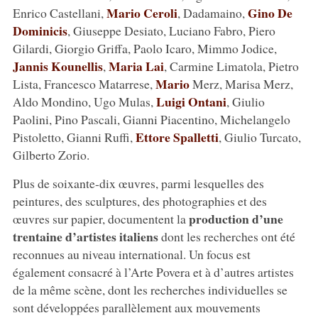
Mario Ceroli
Gino De
Enrico Castellani,
, Dadamaino,
Dominicis
, Giuseppe Desiato, Luciano Fabro, Piero
Gilardi, Giorgio Griffa, Paolo Icaro, Mimmo Jodice,
Jannis Kounellis
Maria Lai
,
, Carmine Limatola, Pietro
Mario
Lista, Francesco Matarrese,
Merz, Marisa Merz,
Luigi Ontani
Aldo Mondino, Ugo Mulas,
, Giulio
Paolini, Pino Pascali, Gianni Piacentino, Michelangelo
Ettore Spalletti
Pistoletto, Gianni Ruffi,
, Giulio Turcato,
Gilberto Zorio.
Plus de soixante-dix œuvres, parmi lesquelles des
peintures, des sculptures, des photographies et des
production d’une
œuvres sur papier, documentent la
trentaine d’artistes italiens
dont les recherches ont été
reconnues au niveau international. Un focus est
également consacré à l’Arte Povera et à d’autres artistes
de la même scène, dont les recherches individuelles se
sont développées parallèlement aux mouvements