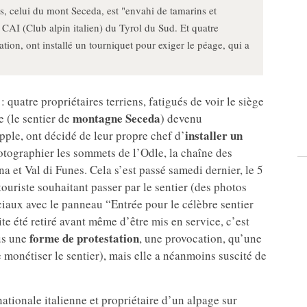
s, celui du mont Seceda, est "envahi de tamarins et
u CAI (Club alpin italien) du Tyrol du Sud. Et quatre
uation, ont installé un tourniquet pour exiger le péage, qui a
 quatre propriétaires terriens,
fatigués de voir le siège
montagne Seceda
 (le sentier de
) devenu
installer un
ple, ont décidé de leur propre chef d’
hotographier les sommets de l’Odle, la chaîne des
a et Val di Funes. Cela s’est passé samedi dernier, le 5
ouriste souhaitant passer par le sentier (des photos
ociaux avec le panneau “Entrée pour le célèbre sentier
te été retiré avant même d’être mis en service, c’est
forme de protestation
lus une
, une provocation, qu’une
 monétiser le sentier), mais elle a néanmoins suscité de
tionale italienne et propriétaire d’un alpage sur