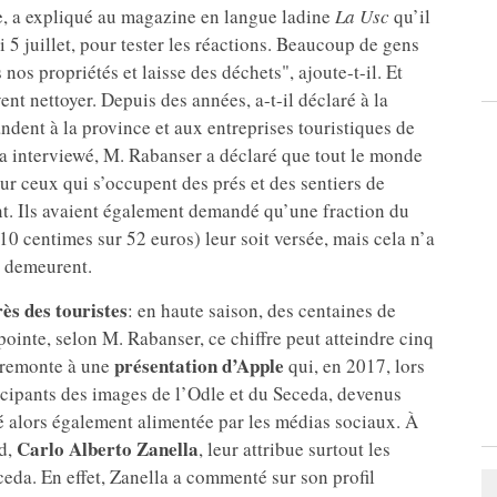
ve, a expliqué au magazine en langue ladine
La Usc
qu’il
 5 juillet, pour tester les réactions. Beaucoup de gens
 nos propriétés et laisse des déchets", ajoute-t-il. Et
vent nettoyer. Depuis des années, a-t-il déclaré à la
ndent à la province et aux entreprises touristiques de
l’a interviewé, M. Rabanser a déclaré que tout le monde
ur ceux qui s’occupent des prés et des sentiers de
nt. Ils avaient également demandé qu’une fraction du
0 centimes sur 52 euros) leur soit versée, mais cela n’a
s demeurent.
ès des touristes
: en haute saison, des centaines de
pointe, selon M. Rabanser, ce chiffre peut atteindre cinq
présentation d’Apple
r remonte à une
qui, en 2017, lors
icipants des images de l’Odle et du Seceda, devenus
é alors également alimentée par les médias sociaux. À
Carlo Alberto Zanella
ud,
, leur attribue surtout les
ceda. En effet, Zanella a commenté sur son profil