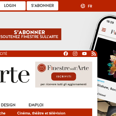
LOGIN
S’ABONNER
FR
CITÉ
DESIGN
EMPLOI
che
Cinéma, théâtre et télévision