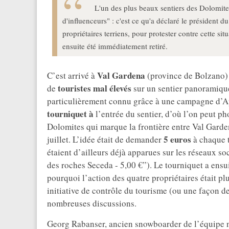
L'un des plus beaux sentiers des Dolomite
d'influenceurs" : c'est ce qu'a déclaré le président d
propriétaires terriens, pour protester contre cette sit
ensuite été immédiatement retiré.
Val Gardena
C’est arrivé à
(province de Bolzano) :
touristes mal élevés
de
sur un sentier panoramique
particulièrement connu grâce à une campagne d’Ap
tourniquet à
l’entrée du sentier, d’où l’on peut p
Dolomites qui marque la frontière entre Val Garden
5 euros
juillet. L’idée était de demander
à chaque t
étaient d’ailleurs déjà apparues sur les réseaux s
des roches Seceda - 5,00 €”). Le tourniquet a ensui
pourquoi l’action des quatre propriétaires était p
initiative de contrôle du tourisme (ou une façon de
nombreuses discussions.
Georg Rabanser, ancien snowboarder de l’équipe na