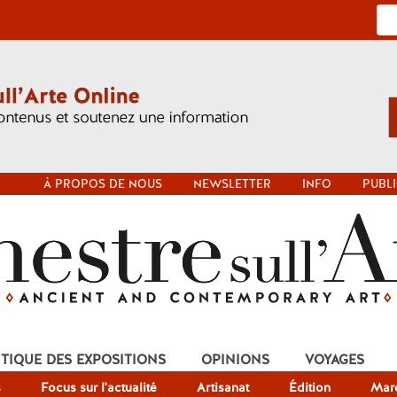
À PROPOS DE NOUS
NEWSLETTER
INFO
PUBLI
ITIQUE DES EXPOSITIONS
OPINIONS
VOYAGES
s
Focus sur l'actualité
Artisanat
Édition
Mar