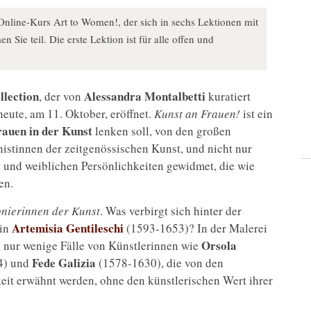
Online-Kurs Art to Women!, der sich in sechs Lektionen mit
n Sie teil. Die erste Lektion ist für alle offen und
lection
Alessandra Montalbetti
, der von
kuratiert
heute, am 11. Oktober, eröffnet.
Kunst an Frauen!
ist ein
rauen in der Kunst
lenken soll, von den großen
istinnen der zeitgenössischen Kunst, und nicht nur
n und weiblichen Persönlichkeiten gewidmet, die wie
en.
onierinnen der Kunst
. Was verbirgt sich hinter der
Artemisia Gentileschi
rin
(1593-1653)? In der Malerei
Orsola
s nur wenige Fälle von Künstlerinnen wie
Fede Galizia
4) und
(1578-1630), die von den
keit erwähnt werden, ohne den künstlerischen Wert ihrer