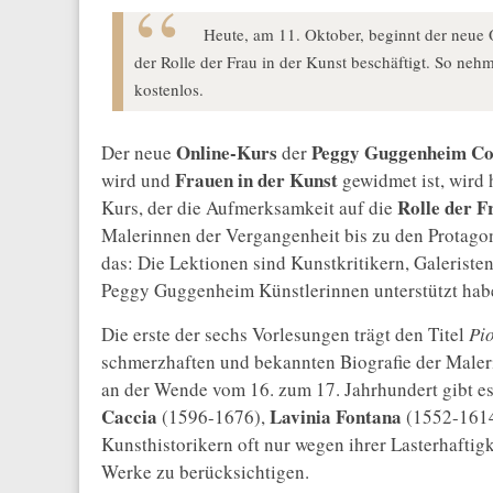
Heute, am 11. Oktober, beginnt der neue 
der Rolle der Frau in der Kunst beschäftigt. So nehme
kostenlos.
Online-Kurs
Peggy Guggenheim Col
Der neue
der
Frauen in der Kunst
wird und
gewidmet ist, wird 
Rolle der F
Kurs, der die Aufmerksamkeit auf die
Malerinnen der Vergangenheit bis zu den Protagon
das: Die Lektionen sind Kunstkritikern, Galeriste
Peggy Guggenheim Künstlerinnen unterstützt hab
Die erste der sechs Vorlesungen trägt den Titel
Pi
schmerzhaften und bekannten Biografie der Male
an der Wende vom 16. zum 17. Jahrhundert gibt e
Caccia
Lavinia Fontana
(1596-1676),
(1552-161
Kunsthistorikern oft nur wegen ihrer Lasterhaftig
Werke zu berücksichtigen.