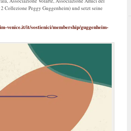
cala, Associazione Volarte, Associazione Amici del
012 Collezione Peggy Guggenheim) und setzt seine
m-venice.it/it/sostienici/membership/guggenheim-