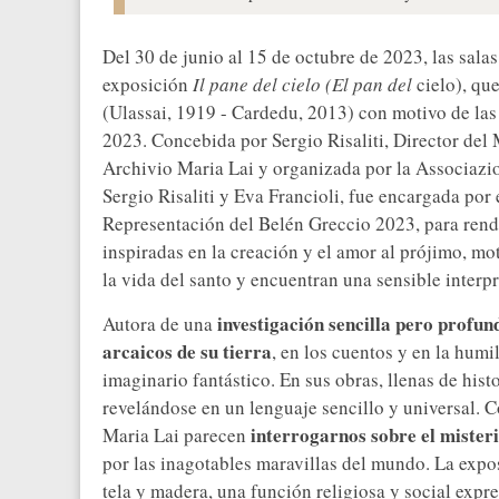
Del 30 de junio al 15 de octubre de 2023, las sala
exposición
Il pane del cielo (El pan del
cielo), que
(Ulassai, 1919 - Cardedu, 2013) con motivo de las
2023. Concebida por Sergio Risaliti, Director del
Archivio Maria Lai y organizada por la Associazi
Sergio Risaliti y Eva Francioli, fue encargada por
Representación del Belén Greccio 2023, para rendi
inspiradas en la creación y el amor al prójimo, mo
la vida del santo y encuentran una sensible interpr
investigación sencilla pero profu
Autora de una
arcaicos de su tierra
, en los cuentos y en la humi
imaginario fantástico. En sus obras, llenas de his
revelándose en un lenguaje sencillo y universal. 
interrogarnos sobre el misteri
Maria Lai parecen
por las inagotables maravillas del mundo. La expos
tela y madera, una función religiosa y social exp