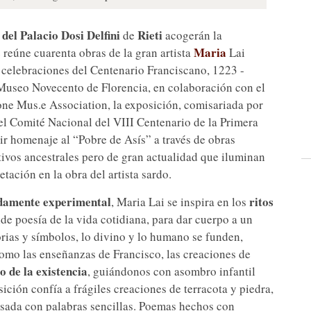
del Palacio Dosi Delfini
Rieti
s
de
acogerán la
Maria
 reúne cuarenta obras de la gran artista
Lai
 celebraciones del Centenario Franciscano, 1223 -
 Museo Novecento de Florencia, en colaboración con el
one Mus.e Association, la exposición, comisariada por
 el Comité Nacional del VIII Centenario de la Primera
r homenaje al “Pobre de Asís” a través de obras
tivos ancestrales pero de gran actualidad que iluminan
etación en la obra del artista sardo.
ndamente experimental
ritos
, Maria Lai se inspira en los
lde poesía de la vida cotidiana, para dar cuerpo a un
torias y símbolos, lo divino y lo humano se funden,
Como las enseñanzas de Francisco, las creaciones de
o de la existencia
, guiándonos con asombro infantil
ición confía a frágiles creaciones de terracota y piedra,
resada con palabras sencillas. Poemas hechos con