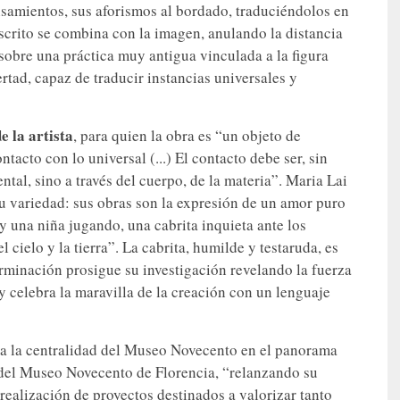
nsamientos, sus aforismos al bordado, traduciéndolos en
escrito se combina con la imagen, anulando la distancia
 sobre una práctica muy antigua vinculada a la figura
rtad, capaz de traducir instancias universales y
e la artista
, para quien la obra es “un objeto de
ntacto con lo universal (...) El contacto debe ser, sin
tal, sino a través del cuerpo, de la materia”. Maria Lai
su variedad: sus obras son la expresión de un amor puro
Soy una niña jugando, una cabrita inquieta ante los
 cielo y la tierra”. La cabrita, humilde y testaruda, es
terminación prosigue su investigación revelando la fuerza
y celebra la maravilla de la creación con un lenguaje
rma la centralidad del Museo Novecento en el panorama
or del Museo Novecento de Florencia, “relanzando su
realización de proyectos destinados a valorizar tanto