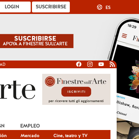
LOGIN
SUSCRIBIRSE
ES
DAD
GN
EMPLEO
ión
Mercado
Cine, teatro y TV