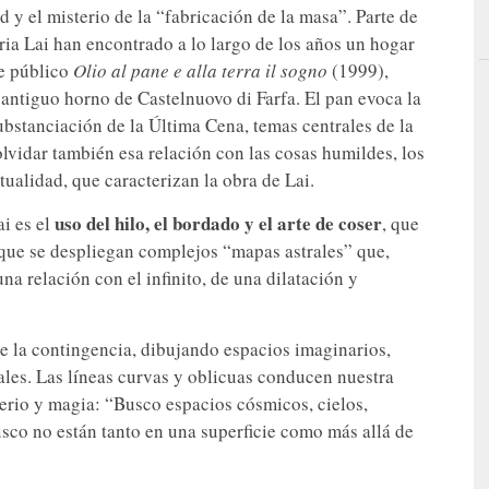
ad y el misterio de la “fabricación de la masa”. Parte de
ia Lai han encontrado a lo largo de los años un hogar
te público
Olio al pane e alla terra il sogno
(1999),
 antiguo horno de Castelnuovo di Farfa. El pan evoca la
substanciación de la Última Cena, temas centrales de la
olvidar también esa relación con las cosas humildes, los
tualidad, que caracterizan la obra de Lai.
uso del hilo, el bordado y el arte de coser
i es el
, que
s que se despliegan complejos “mapas astrales” que,
na relación con el infinito, de una dilatación y
de la contingencia, dibujando espacios imaginarios,
les. Las líneas curvas y oblicuas conducen nuestra
terio y magia: “Busco espacios cósmicos, cielos,
usco no están tanto en una superficie como más allá de