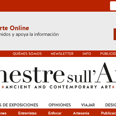
QUIÉNES SOMOS
NEWSLETTER
INFO
PUBLICI
S DE EXPOSICIONES
OPINIONES
VIAJAR
DESI
ones
Entrevistas
Enfocar
Artesania
Publicac