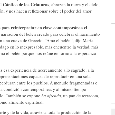
Cántico de las Criaturas
el
, abrazan la tierra y el cielo,
ión, y nos hacen reflexionar sobre el poder del amor
reinterpretar en clave contemporánea el
ta para
l narración del belén creado para celebrar el nacimiento
en una cueva de Greccio. “Amo el belén”, dijo Maria
dago en lo inexpresable, más encuentro la verdad, más
Amo el belén porque nos reúne en torno a la esperanza
z esa experiencia de acercamiento a lo sagrado, a la
epresentaciones capaces de reproducir en una sola
ue perduran entre los pueblos. A menudo fragmentadas e
 la condición contemporánea, y al mismo tiempo
cielo. También se expone
La ofrenda
, un pan de terracota,
omo alimento espiritual.
arte y de la vida, atraviesa toda la producción de la