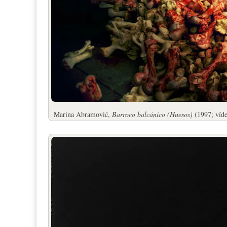
Marina Abramović,
Barroco balcánico (Huesos)
(1997; víd