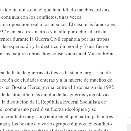
 sido un tema con el que han lidiado muchos artistas.
 continua con los conflictos, unas veces
 una oposición real a los mismos. El caso más famoso es
7): en casi tres metros y medio por ocho, el artista
rnica durante la Guerra Civil española por las tropas
a desesperación y la destrucción moral y física fueron
de sus mejores obras, hoy conservada en el Museo Reina
, la lista de guerras civiles es bastante larga. Uno de
trucción de ciudades enteras y a la muerte de muchos de
nes, en Bosnia-Herzegovina, entre el 1 de marzo de 1992
 de la situación más amplia de las guerras yugoslavas
la disolución de la República Federal Socialista de
, el comunismo perdió su fuerza ideológica y se
 un conflicto muy sangriento en el que participaban tres
tas y los bosnios, y varios grupos étnicos. El conflicto
mil civiles, sino también el desplazamiento de más de