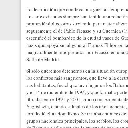
La destrucción que conlleva una guerra siempre ha
Las artes visuales siempre han tenido una relación
promoviéndolos, otras sirviendo para materializar
seguramente el de Pablo Picasso y su Guernica (193
escenificó el bombardeo de la ciudad vasca de Gue
nazis que apoyaban al general Franco. El horror, l
magistralmente interpretados por Picasso en una 
Sofía de Madrid.
Si sólo queremos detenernos en la situación europea
los conflictos más sangrientos, que llevó a la des
sus habitantes, fue el que tuvo lugar en los Balca
y el 14 de diciembre de 1995, y que formaba parte
libradas entre 1991 y 2001, como consecuencia de 
Yugoslavia, cuando, a finales de los años ochenta
fortaleció el nacionalismo. Se trataba entonces de
grupos nacionales principales, los serbios, los croa
de Bosnia no sólo provocó la muerte de casi cien 