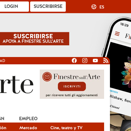
LOGIN
SUSCRIBIRSE
ES
DAD
GN
EMPLEO
ión
Mercado
Cine, teatro y TV