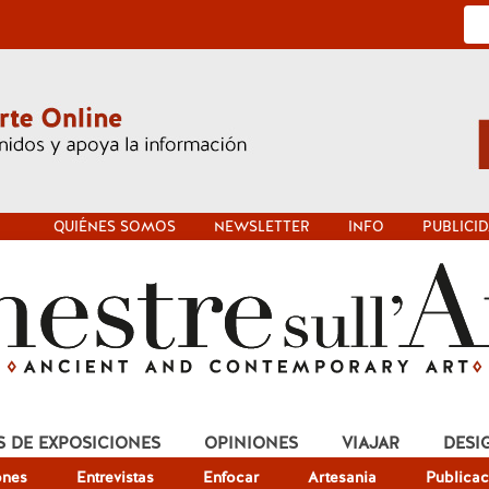
QUIÉNES SOMOS
NEWSLETTER
INFO
PUBLICI
S DE EXPOSICIONES
OPINIONES
VIAJAR
DESI
ones
Entrevistas
Enfocar
Artesania
Publicac