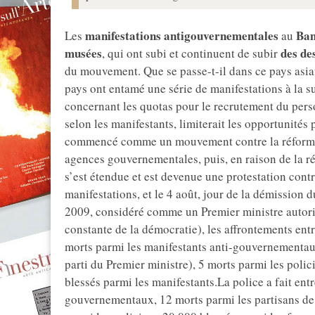
manifestations antigouvernementales
Ban
Les
au
musées
des de
, qui ont subi et continuent de subir
du mouvement. Que se passe-t-il dans ce pays asiati
pays ont entamé une série de manifestations à la 
concernant les quotas pour le recrutement du per
selon les manifestants, limiterait les opportunités
commencé comme un mouvement contre la réforme 
agences gouvernementales, puis, en raison de la 
s’est étendue et est devenue une protestation cont
manifestations, et le 4 août, jour de la démission 
2009, considéré comme un Premier ministre autorit
constante de la démocratie), les affrontements entre
morts parmi les manifestants anti-gouvernementaux
parti du Premier ministre), 5 morts parmi les polic
blessés parmi les manifestants.La police a fait ent
gouvernementaux, 12 morts parmi les partisans de 