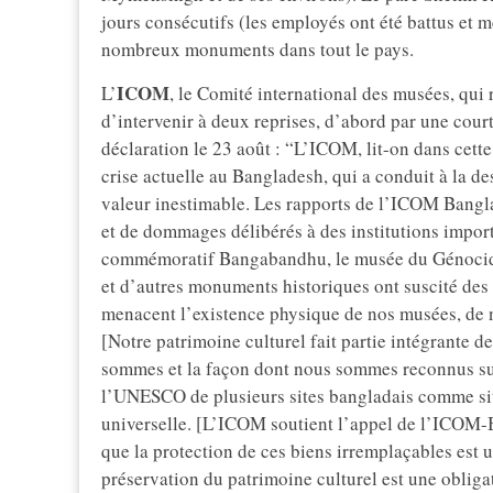
jours consécutifs (les employés ont été battus et 
nombreux monuments dans tout le pays.
ICOM
L’
, le Comité international des musées, qui 
d’intervenir à deux reprises, d’abord par une court
déclaration le 23 août : “L’ICOM, lit-on dans cett
crise actuelle au Bangladesh, qui a conduit à la d
valeur inestimable. Les rapports de l’ICOM Bangla
et de dommages délibérés à des institutions impor
commémoratif Bangabandhu, le musée du Génocide
et d’autres monuments historiques ont suscité des 
menacent l’existence physique de nos musées, de n
[Notre patrimoine culturel fait partie intégrante d
sommes et la façon dont nous sommes reconnus sur
l’UNESCO de plusieurs sites bangladais comme sit
universelle. [L’ICOM soutient l’appel de l’ICOM-
que la protection de ces biens irremplaçables est 
préservation du patrimoine culturel est une obligat