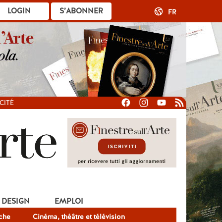
LOGIN
S’ABONNER
FR
CITÉ
DESIGN
EMPLOI
che
Cinéma, théâtre et télévision