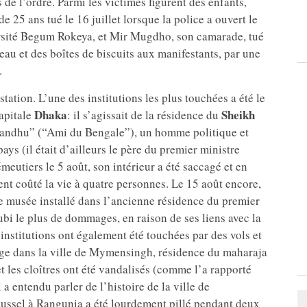
 de l’ordre. Parmi les victimes figurent des enfants,
e 25 ans tué le 16 juillet lorsque la police a ouvert le
ersité Begum Rokeya, et Mir Mugdho, son camarade, tué
d’eau et des boîtes de biscuits aux manifestants, par une
.
tation. L’une des institutions les plus touchées a été le
Dhaka
Sheikh
capitale
: il s’agissait de la résidence du
andhu” (“Ami du Bengale”), un homme politique et
ys (il était d’ailleurs le père du premier ministre
eutiers le 5 août, son intérieur a été saccagé et en
ent coûté la vie à quatre personnes. Le 15 août encore,
e musée installé dans l’ancienne résidence du premier
bi le plus de dommages, en raison de ses liens avec la
institutions ont également été touchées par des vols et
ge dans la ville de Mymensingh, résidence du maharaja
t les cloîtres ont été vandalisés (comme l’a rapporté
 a entendu parler de l’histoire de la ville de
ussel à Rangunia a été lourdement pillé pendant deux