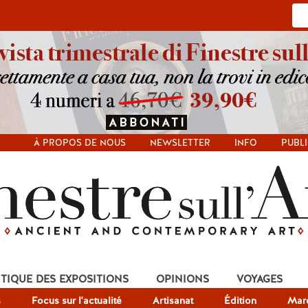
À PROPOS DE NOUS
NEWSLETTER
INFO
PUBLI
ITIQUE DES EXPOSITIONS
OPINIONS
VOYAGES
s
Focus sur l'actualité
Artisanat
Édition
Mar