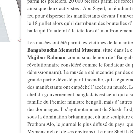
parmi les policiers, 20 000 blessés parmi les forces
ainsi que deux activistes : Abu Sayed, un étudiant d
feu pour disperser les manifestants devant l’univ
le 18 juillet alors qu’il distribuait des bouteilles 
balle qui l’a atteint à la tête lors d’un affrontement
Les musées ont été parmi les victimes de la manifes
Bangabandhu Memorial Museum
, situé dans la 
Mujibur Rahman
, connu sous le nom de “Bangab
révolutionnaire considéré comme le fondateur du pa
démissionnaire). Le musée a été incendié par des ém
grande partie dévasté par l’incendie, qui a égalem
des manifestants ont empêché l’accès au musée. L
chef du gouvernement bangladais est celui qui a su
famille du Premier ministre bengali, mais d’autres 
des dommages. Il s’agit notamment du Shashi Lod
sous la domination britannique, où une sculpture e
Prothom Alo, le journal le plus diffusé du pays, qui
Mymensingh et de ses environs). Le parc Sheikh R