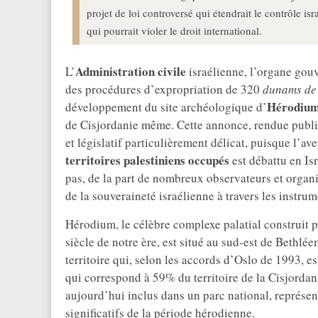
projet de loi controversé qui étendrait le contrôle isr
qui pourrait violer le droit international.
Administration civile
L’
israélienne, l’organe gou
des procédures d’expropriation de 320
dunams de
Hérodiu
développement du site archéologique d’
de Cisjordanie même. Cette annonce, rendue publiq
et législatif particulièrement délicat, puisque l’av
territoires palestiniens occupés
est débattu en Is
pas, de la part de nombreux observateurs et organ
de la souveraineté israélienne à travers les instrum
Hérodium, le célèbre complexe palatial construit 
siècle de notre ère, est situé au sud-est de Bethlée
territoire qui, selon les accords d’Oslo de 1993, es
qui correspond à 59% du territoire de la Cisjordanie
aujourd’hui inclus dans un parc national, représe
significatifs de la période hérodienne.