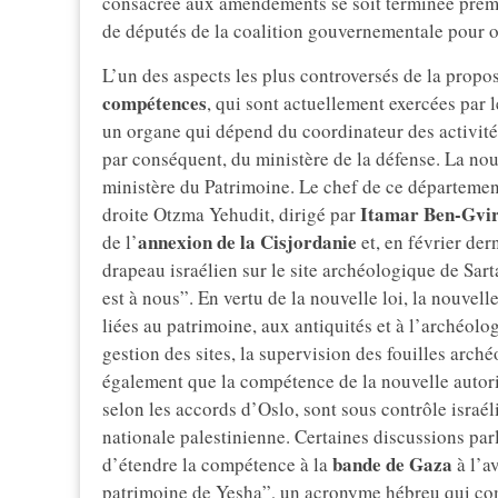
consacrée aux amendements se soit terminée préma
de députés de la coalition gouvernementale pour o
L’un des aspects les plus controversés de la propo
compétences
, qui sont actuellement exercées par 
un organe qui dépend du coordinateur des activité
par conséquent, du ministère de la défense. La nouv
ministère du Patrimoine. Le chef de ce départemen
Itamar Ben-Gvi
droite Otzma Yehudit, dirigé par
annexion de la Cisjordanie
de l’
et, en février dern
drapeau israélien sur le site archéologique de Sa
est à nous”. En vertu de la nouvelle loi, la nouvell
liées au patrimoine, aux antiquités et à l’archéolog
gestion des sites, la supervision des fouilles archéo
également que la compétence de la nouvelle autorit
selon les accords d’Oslo, sont sous contrôle israél
nationale palestinienne. Certaines discussions par
bande de Gaza
d’étendre la compétence à la
à l’a
patrimoine de Yesha”, un acronyme hébreu qui com