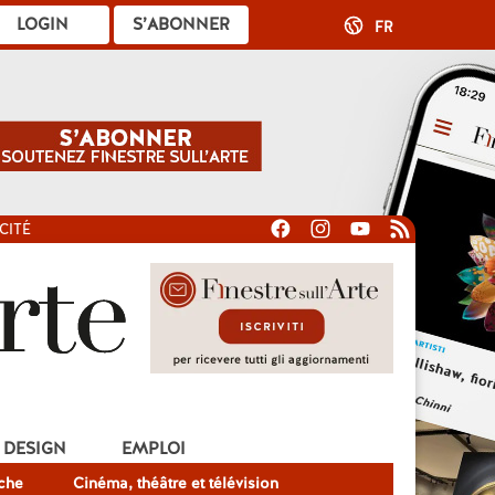
LOGIN
S’ABONNER
FR
CITÉ
DESIGN
EMPLOI
che
Cinéma, théâtre et télévision