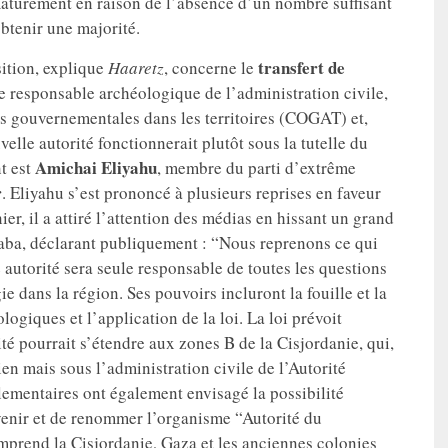
turément en raison de l’absence d’un nombre suffisant
btenir une majorité.
transfert de
sition, explique
Haaretz
, concerne le
le responsable archéologique de l’administration civile,
s gouvernementales dans les territoires (COGAT) et,
elle autorité fonctionnerait plutôt sous la tutelle du
Amichai Eliyahu
t est
, membre du parti d’extrême
r
. Eliyahu s’est prononcé à plusieurs reprises en faveur
ier, il a attiré l’attention des médias en hissant un grand
rtaba, déclarant publiquement : “Nous reprenons ce qui
e autorité sera seule responsable de toutes les questions
ie dans la région. Ses pouvoirs incluront la fouille et la
logiques et l’application de la loi. La loi prévoit
é pourrait s’étendre aux zones B de la Cisjordanie, qui,
ien mais sous l’administration civile de l’Autorité
lementaires ont également envisagé la possibilité
venir et de renommer l’organisme “Autorité du
prend la Cisjordanie, Gaza et les anciennes colonies