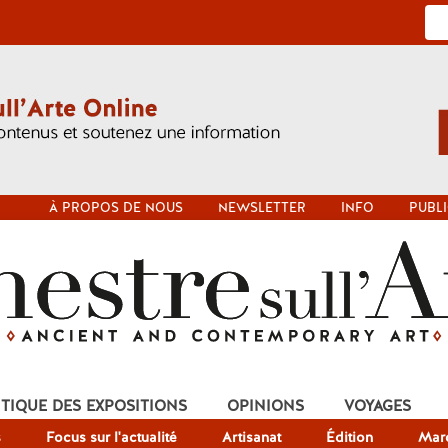
À PROPOS DE NOUS
NEWSLETTER
INFO
PUBLI
ITIQUE DES EXPOSITIONS
OPINIONS
VOYAGES
s
Focus sur l'actualité
Artisanat
Édition
Mar