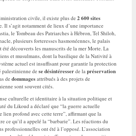
2 600 sites
inistration civile, il existe plus de
e. Il s’agit notamment de lieux d’une importance
astia, le Tombeau des Patriarches à Hébron, Tel Shiloh,
ernacle, plusieurs forteresses hasmonéennes, le palais
t été découverts les manuscrits de la mer Morte. La
ens et musulmans, dont la basilique de la Nativité à
ystème actuel est insuffisant pour garantir la protection
se désintéresser
préservation
é palestinienne de
de la
dommages
cas de
attribués à des projets de
ienne sont souvent cités.
culturelle et identitaire à la situation politique et
puté du Likoud a déclaré que “la guerre actuelle
e lien profond avec cette terre”, affirmant que la
tre ce qu’il a appelé la “barbarie”. Les réactions du
 professionnelles ont été à l’opposé. L’association