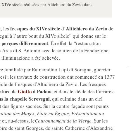
 XIVe siècle réalisées par Altichiero da Zevio dans
t
fresques du XIVe siècle
Altichiero da Zevio
, les
d’
de
vegni à l’autre bout du XIVe siècle” qui donne sur le
perçues différemment
t
. En effet, la “restauration
 Arca di S. Antonio avec le soutien de la Fondazione
 illuminazione a été achevée.
e familiale par Raimondino Lupi di Soragna, guerrier
aresi ; les travaux de construction ont commencé en 1377
ycle de fresques d’Altichiero da Zevio. Les fresques
nture de
Giotto
à Padoue
et dans le siècle des Carraresi
s la chapelle Scrovegni
, qui culmine dans un ciel
t des figures sacrées. Sur la contre-façade sont peints
ation des Mages
,
Fuite en Égypte
,
Présentation au
n
et, au-dessus, le
Couronnement de la Vierge
. Sur les
oire de saint Georges, de sainte Catherine d’Alexandrie