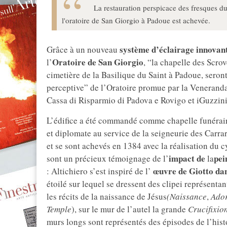
La restauration perspicace des fresques du
l'oratoire de San Giorgio à Padoue est achevée.
système d’éclairage innovan
Grâce à un nouveau
Oratoire de San Giorgio
l’
, “la chapelle des Scro
cimetière de la Basilique du Saint à Padoue, seron
perceptive” de l’Oratoire promue par la Veneranda
Cassa di Risparmio di Padova e Rovigo et iGuzzini
L’édifice a été commandé comme chapelle funérair
et diplomate au service de la seigneurie des Carr
et se sont achevés en 1384 avec la réalisation du c
impact de
pei
sont un précieux témoignage de l’
la
œuvre de Giotto dan
: Altichiero s’est inspiré de l’
étoilé sur lequel se dressent des clipei représentan
les récits de la naissance de Jésus
(Naissance
,
Ador
Temple
), sur le mur de l’autel la grande
Crucifixio
murs longs sont représentés des épisodes de l’hist