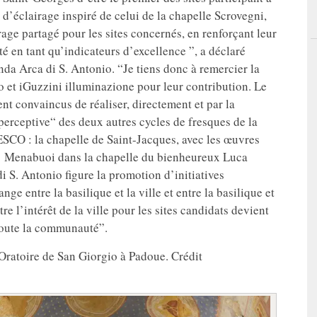
’éclairage inspiré de celui de la chapelle Scrovegni,
rage partagé pour les sites concernés, en renforçant leur
té en tant qu’indicateurs d’excellence ”, a déclaré
nda Arca di S. Antonio. “Je tiens donc à remercier la
et iGuzzini illuminazione pour leur contribution. Le
ent convaincus de réaliser, directement et par la
perceptive“ des deux autres cycles de fresques de la
ESCO : la chapelle de Saint-Jacques, avec les œuvres
de’ Menabuoi dans la chapelle du bienheureux Luca
i S. Antonio figure la promotion d’initiatives
nge entre la basilique et la ville et entre la basilique et
 l’intérêt de la ville pour les sites candidats devient
toute la communauté”.
’Oratoire de San Giorgio à Padoue. Crédit