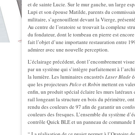
et de sainte Lucie. Sur le mur gauche, un large esp
Lupi et son épouse Matilde, parents du commissair
militaire, s’agenouillent devant la Vierge, présen
Au centre de l’oratoire se trouvait la complexe stru
du fondateur, dont le tombeau en pierre est encore
fait l’objet d’une importante restauration entre 19
admirer avec une nouvelle perception.
L’éclairage précédent, dont l’encombrement visuel 
par un système qui s’intègre parfaitement à l’arch
la lumière. Les luminaires encastrés
Laser Blade
éc
que les projecteurs
Palco
et
Robin
mettent en valeu
enfin, un produit spécial éclaire les murs latéraux 
rail longeant la structure en bois du périmètre, o
rendu des couleurs de 97 afin de garantir un confor
couleurs des fresques. L’ensemble du système d’éc
contrôle Quick BLE et un panneau de commande B
“ La réalisation de ce projet permet à l’Oratoire d