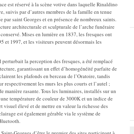
ace est réservé à la scène votive dans laquelle Rinaldino
e, suivis par d’autres membres de la famille en tenue
tée par saint Georges et en présence de nombreux saints.
cture architecturale et sculpturale de l’arche funéraire
 conservé. Mises en lumière en 1837, les fresques ont
95 et 1997, et les visiteurs peuvent désormais les
perturbait la perception des fresques, a été remplacé
itecture, garantissant un effet d’homogénéité parfaite de
lairent les plafonds en berceau de l’Oratoire, tandis
r respectivement les murs les plus courts et l’autel ;
de manière rasante. Tous les luminaires, installés sur un
nt une température de couleur de 3000K et un indice de
t visuel élevé et de mettre en valeur la richesse des
lairage est également gérable via le système de
luetooth.
e Saint-Georges d’être le premier des sites participant à