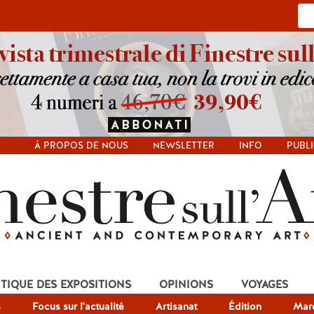
À PROPOS DE NOUS
NEWSLETTER
INFO
PUBLI
ITIQUE DES EXPOSITIONS
OPINIONS
VOYAGES
s
Focus sur l'actualité
Artisanat
Édition
Mar