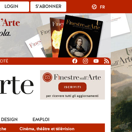
LOGIN
S’ABONNER
FR
CITÉ
DESIGN
EMPLOI
che
Cinéma, théâtre et télévision