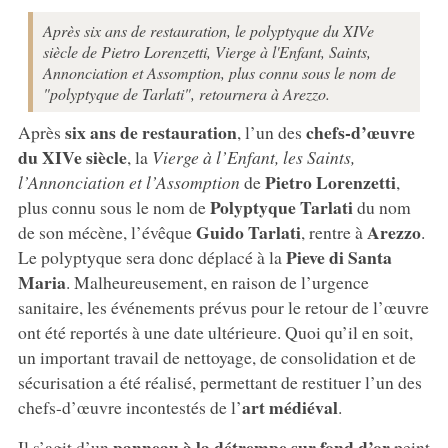
Après six ans de restauration, le polyptyque du XIVe
siècle de Pietro Lorenzetti, Vierge à l'Enfant, Saints,
Annonciation et Assomption, plus connu sous le nom de
"polyptyque de Tarlati", retournera à Arezzo.
six ans de restauration
chefs-d’œuvre
Après
, l’un des
du XIVe siècle
, la
Vierge à l’Enfant, les Saints,
Pietro Lorenzetti
l’Annonciation et l’Assomption
de
,
Polyptyque Tarlati
plus connu sous le nom de
du nom
Guido Tarlati
Arezzo
de son mécène, l’évêque
, rentre à
.
Pieve di Santa
Le polyptyque sera donc déplacé à la
Maria
. Malheureusement, en raison de l’urgence
sanitaire, les événements prévus pour le retour de l’œuvre
ont été reportés à une date ultérieure. Quoi qu’il en soit,
un important travail de nettoyage, de consolidation et de
sécurisation a été réalisé, permettant de restituer l’un des
art médiéval
chefs-d’œuvre incontestés de l’
.
panneau à la détrempe sur fond d’or
Il s’agit d’un
peint