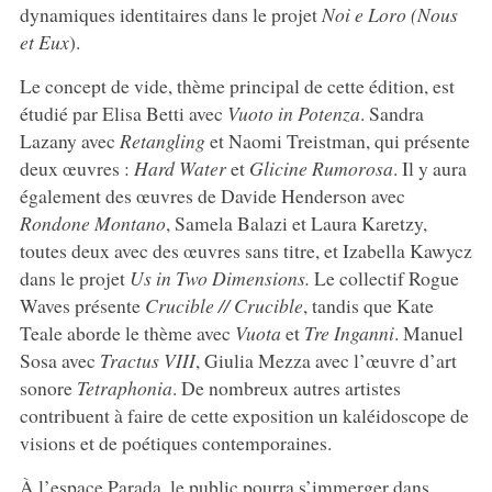
dynamiques identitaires dans le projet
Noi e Loro (Nous
et Eux
).
Le concept de vide, thème principal de cette édition, est
étudié par Elisa Betti avec
Vuoto in Potenza
. Sandra
Lazany avec
Retangling
et Naomi Treistman, qui présente
deux œuvres :
Hard Water
et
Glicine Rumorosa
. Il y aura
également des œuvres de Davide Henderson avec
Rondone Montano
, Samela Balazi et Laura Karetzy,
toutes deux avec des œuvres sans titre, et Izabella Kawycz
dans le projet
Us in Two Dimensions.
Le collectif Rogue
Waves présente
Crucible // Crucible
, tandis que Kate
Teale aborde le thème avec
Vuota
et
Tre Inganni
. Manuel
Sosa avec
Tractus VIII
, Giulia Mezza avec l’œuvre d’art
sonore
Tetraphonia
. De nombreux autres artistes
contribuent à faire de cette exposition un kaléidoscope de
visions et de poétiques contemporaines.
À l’espace Parada, le public pourra s’immerger dans