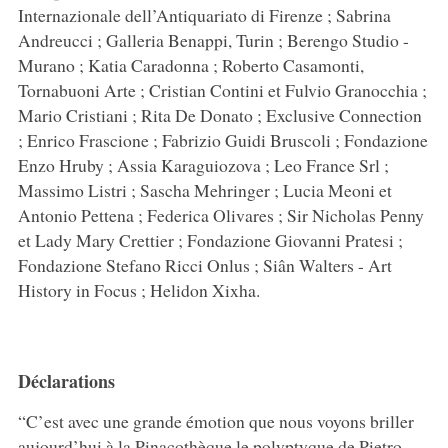
Internazionale dell’Antiquariato di Firenze ; Sabrina
Andreucci ; Galleria Benappi, Turin ; Berengo Studio -
Murano ; Katia Caradonna ; Roberto Casamonti,
Tornabuoni Arte ; Cristian Contini et Fulvio Granocchia ;
Mario Cristiani ; Rita De Donato ; Exclusive Connection
; Enrico Frascione ; Fabrizio Guidi Bruscoli ; Fondazione
Enzo Hruby ; Assia Karaguiozova ; Leo France Srl ;
Massimo Listri ; Sascha Mehringer ; Lucia Meoni et
Antonio Pettena ; Federica Olivares ; Sir Nicholas Penny
et Lady Mary Crettier ; Fondazione Giovanni Pratesi ;
Fondazione Stefano Ricci Onlus ; Siân Walters - Art
History in Focus ; Helidon Xixha.
Déclarations
“C’est avec une grande émotion que nous voyons briller
aujourd’hui à la Pinacothèque le polyptyque de Pietro