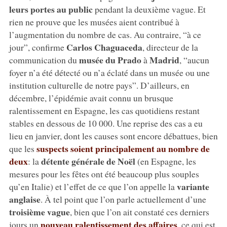
leurs portes au public
pendant la deuxième vague. Et
rien ne prouve que les musées aient contribué à
l’augmentation du nombre de cas. Au contraire, “à ce
Carlos Chaguaceda
jour”, confirme
, directeur de la
musée du Prado
Madrid
communication du
à
, “aucun
foyer n’a été détecté ou n’a éclaté dans un musée ou une
institution culturelle de notre pays”. D’ailleurs, en
décembre, l’épidémie avait connu un brusque
ralentissement en Espagne, les cas quotidiens restant
stables en dessous de 10 000. Une reprise des cas a eu
lieu en janvier, dont les causes sont encore débattues, bien
suspects soient principalement au nombre de
que les
deux
détente générale de Noël
: la
(en Espagne, les
mesures pour les fêtes ont été beaucoup plus souples
variante
qu’en Italie) et l’effet de ce que l’on appelle la
anglaise
. À tel point que l’on parle actuellement d’une
troisième vague
, bien que l’on ait constaté ces derniers
nouveau ralentissement des affaires
jours un
, ce qui est