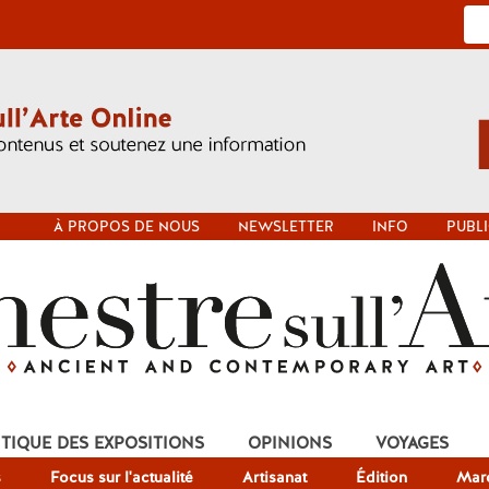
À PROPOS DE NOUS
NEWSLETTER
INFO
PUBLI
ITIQUE DES EXPOSITIONS
OPINIONS
VOYAGES
s
Focus sur l'actualité
Artisanat
Édition
Mar