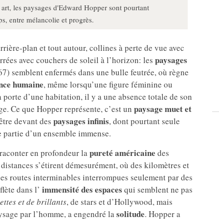
n art, les paysages d'Edward Hopper sont pourtant
, entre mélancolie et progrès.
rrière-plan et tout autour, collines à perte de vue avec
paysages
errées avec couchers de soleil à l’horizon: les
67)
semblent enfermés dans une bulle feutrée, où règne
ence humaine
, même lorsqu’une figure féminine ou
a porte d’une habitation, il y a une absence totale de son
paysage muet et
age. Ce que Hopper représente, c’est un
paysages infinis
’être devant des
, dont pourtant seule
ite partie d’un ensemble immense.
pureté américaine
u raconter en profondeur la
des
s distances s’étirent démesurément, où des kilomètres et
 des routes interminables interrompues seulement par des
immensité des espaces
lète dans l’
qui semblent ne pas
ettes et de brillants
, de stars et d’Hollywood, mais
solitude
aysage par l’homme, a engendré la
. Hopper a