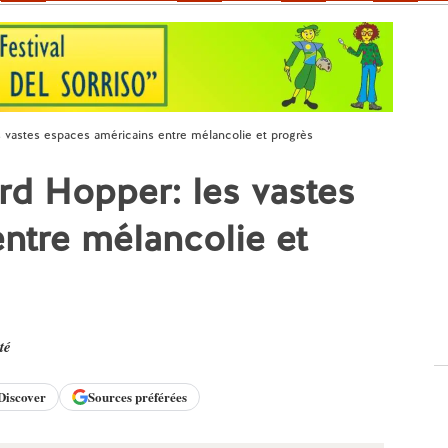
 vastes espaces américains entre mélancolie et progrès
d Hopper: les vastes
ntre mélancolie et
té
Discover
Sources préférées