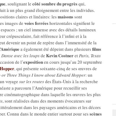
que
côté sombre du progrès
, soulignant le
qui,
duit à un plus grand éloignement entre les individus.
maisons
itions claires et linéaires: les
sont
voies ferrées
les images de
horizontales signifient le
 espaces ; un ciel immense avec des détails lumineux
ur crépusculaire, fait référence à l’infini et à la
eut devenir un point de repère dans l’immensité de la
e l’Amérique
films
a également été dépeint dans plusieurs
Kevin Costner
,
Danse avec les loups
de
et
Paris, Texas
exposition
occasion de l’
en cours jusqu’au 20 septembre
 Hopper
, qui présente soixante-cinq de ses œuvres de
 or Three Things I know about Edward Hopper
: un
 un voyage
sur les routes
des États-Unis à la recherche
inéaste a parcouru l’Amérique pour recueillir ses
vre cinématographique dans laquelle les œuvres les plus
as
, sont réalisées dans des moments évocateurs sur
littéralement dans les paysages américains et les décors
scènes
per. Connu dans le monde entier surtout pour ses