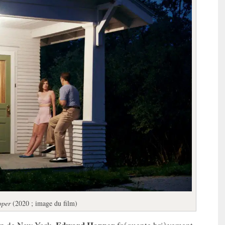
pper
(2020 ; image du film)