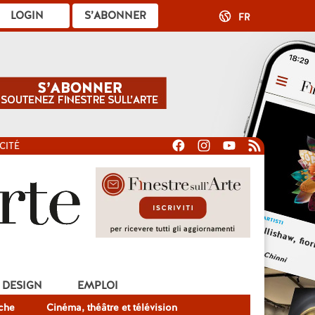
LOGIN
S’ABONNER
FR
CITÉ
DESIGN
EMPLOI
che
Cinéma, théâtre et télévision