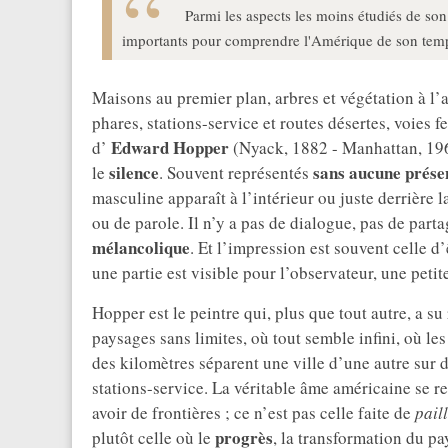
Parmi les aspects les moins étudiés de so
importants pour comprendre l'Amérique de son temps
Maisons au premier plan, arbres et végétation à l’a
phares, stations-service et routes désertes, voies f
Edward Hopper
d’
(Nyack, 1882 - Manhattan, 19
silence
sans aucune prés
le
. Souvent représentés
masculine apparaît à l’intérieur ou juste derrière l
ou de parole. Il n’y a pas de dialogue, pas de part
mélancolique
. Et l’impression est souvent celle d
une partie est visible pour l’observateur, une pet
Hopper est le peintre qui, plus que tout autre, a s
paysages sans limites, où tout semble infini, où le
des kilomètres séparent une ville d’une autre sur
stations-service. La véritable âme américaine se ref
avoir de frontières ; ce n’est pas celle faite de
paill
progrès
plutôt celle où le
, la transformation du p