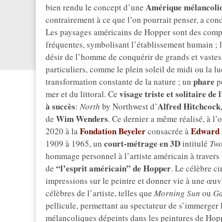
Amérique mélancoli
bien rendu le concept d’une
contrairement à ce que l’on pourrait penser, a con
Les paysages américains de Hopper sont des compos
fréquentes, symbolisant l’établissement humain ; 
désir de l’homme de conquérir de grands et vastes
particuliers, comme le plein soleil de midi ou la lue
phare
transformation constante de la nature ; un
p
visage triste et solitaire d
mer et du littoral. Ce
à succès
Alfred Hitchcock
:
North
by Northwest d’
Wim Wenders
de
. Ce dernier a même réalisé, à l’
Fondation Beyeler
Edward
2020 à la
consacrée à
court-métrage en 3D
1909 à 1965, un
intitulé
Two
hommage personnel à l’artiste américain à travers
“l’esprit américain” de Hopper
de
. Le célèbre c
impressions sur le peintre et donner vie à une œu
célèbres de l’artiste, telles que
Morning Sun
ou
G
pellicule, permettant au spectateur de s’immerger 
mélancoliques dépeints dans les peintures de Hop