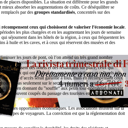
us de places disponibles. La situation est différente pour les grands
et mieux absorber les augmentations de coûts. Ce déséquilibre se
t remplacés par des
groupes standardisés
, concentrés sur des
i récompensent ceux qui choisissent de valoriser l’économie locale
.
périodes les plus chargées et en les augmentant les jours de semaine
 qui séjournent dans les hôtels de la région, à ceux qui fréquentent les
ins à huile et les caves, et à ceux qui réservent des musées et des
: diminuer les jours de pont, où l’on attend un très grand nombre
rise notre territoire, nous pensons qu’il est fondamental d’envisager,
qui choisissent des hôtels et des restaurants sur place, ceux qui
cales), ceux qui ont réservé des services touristiques et culturels tels
 des droits d’accès serait garantie à tous, mais en récompensant ceux
ritoire et pas seulement sur le secteur du tourisme, sans pour autant
ais aussi en donnant du ”souffle“ aux petits tour-opérateurs (souvent
 voient souvent coupés du passage des touristes en visite pour la
quitable des opportunités économiques. Les associations insistent sur la
fférents types de voyageurs. La conviction est que la réglementation doit