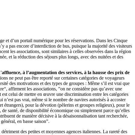
ge et d’un portail numérique pour les réservations. Dans les Cinque
y a pas encore d’interdiction de bus, puisque la majorité des visiteurs
ent les associations, sont similaires à celles observées dans la région
e, et la réduction des séjours plus longs, avec des nuitées et des
l’
affluence, à l’augmentation des services, à la hausse des prix de
tions ne peut pas être reporté sur certaines catégories de voyageurs
sité des motivations et des types de groupes : Même s’il est vrai que
e“, affirment les associations, ”on ne considère pas qu’avec une
t est celui de mettre en œuvre une discrimination entre les catégories
ui n’est pas vrai, même si le nombre de navires autorisés à accoster
t étrangers), pour la dévotion (pèlerins et groupes religieux), pour le
e, de santé, de disponibilité économique ou simplement parce qu’elles
ribuent de manière décisive à la désaisonnalisation tant recherchée,
n général, en basse saison”.
au détriment des petites et moyennes agences italiennes. La rareté des