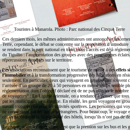
Touristes à Manarola. Photo : Parc national des Cinque Terre
Ces derniers mois, les mêmes administrateurs ont annoncé le lanceme
Terre, cependant, le débat se concentre sur la proposition d’introduir
se rendent dans le parc national en train, mais l’accès est déjà réglem
du Tigullio : l’augmentation des groupes avec des programmes éclairs, 
répercussions étendues sur le territoire.
Les associations reconnaissent que le tourisme de masse a des
effets s
l’immobilier
et à la transformation progressive des habitations en rési
seulement. En particulier, ceux qui voyagent en groupe sont souvent co
l’arrivée d’un groupe de 20 à 50 personnes en même temps semble plus 
réglementation dont l’objectif déclaré est de ne pas affecter le nombre
de voyageurs“ : En Ligurie orientale, on a tendance à penser que tous c
par les municipalités est énorme. En réalité, les gens voyagent en group
travail (congrès) ou pour les activités sportives. Les personnes qui v
ne connaissent pas les langues étrangères. Pour beaucoup, le voyage en
car ils profitent de la disponibilité des hôtels, lorsqu’ils n’ont pas de
Le risque, selon les associations, est que la pression sur les bus et le