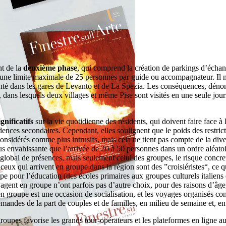
nt de la
deuxième phase
, qui comprend la création de parkings d’échan
e une limite maximale de 25 personnes par guide ou accompagnateur. Il n’
enté dans les gares de Levanto et de La Spezia. Les conséquences, dénonc
dans lesquels deux villages et même Pise sont visités en une seule journé
ignificatifs
sur la vie quotidienne des résidents, qui doivent faire face à 
dences secondaires. Cependant, elles soulignent que le poids des restric
nsidérés comme plus intrusifs, mais cela ne tient pas compte de la diver
envahissante que l’arrivée de 20 à 50 personnes dans un ordre aléatoir
 global de présences, mais seulement celui des groupes, le risque concre
eux qui arrivent en groupe dans la région sont des ”croisiéristes“, ce q
e pour l’éducation (des écoles primaires aux groupes culturels italiens e
oyagent en groupe n’ont parfois pas d’autre choix, pour des raisons d’âg
 groupe est une occasion de socialisation, et les voyages organisés cont
 demandes de la part de couples et de familles, en milieu de semaine et, e
s groupes favorise les grands tour-opérateurs et les plateformes en ligne 