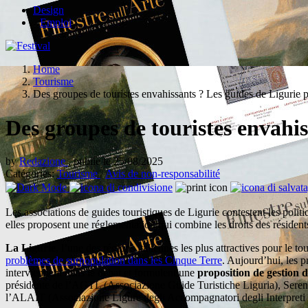
Design
Emploi
Home
Tourisme
Des groupes de touristes envahissants ? Les guides de Ligurie 
Des groupes de touristes envahi
by
Redazione
, publié le 25/08/2025
Catégories:
Tourisme
/
Avis de non-responsabilité
Les associations de guides touristiques de Ligurie contestent les politi
elles proposent une réglementation qui combine les droits des résidents
La Ligurie
, l’une des régions italiennes les plus attractives pour le 
problèmes de surpopulation dans les Cinque Terre
. Aujourd’hui, les p
interviennent dans le débat et formulent une
proposition de gestion d
présidente de l’AGTL (Associazione Guide Turistiche Liguria), Serena
l’ALAIT (Associazione Ligure degli Accompagnatori degli Interpreti Tu