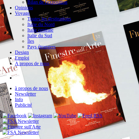
Bilan de l'exposition
Opinions
Voyage
Toutes les destinations
Italie du Nord
Italie centrale
Italie du Sud
Îles
Pays étrangers
Design
Emploi
A propos de nous
à propos de nous
Newsletter
Info
Publicité