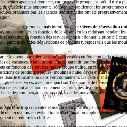
les petites agences à renoncer, car lorsque le groupe est prêt, il n’y a pl
e de clientèle plus importante, réorganiser rapidement les programmes 
roupes organisés par les agences traditionnelles ont été progressivemen
égion.
mer l’accès aux groupes, mais introduire des
critères de réservation qu
king disponibles en fonction de la saison, en les réduisant pendant les 
 réservation en fonction des services choisis : donner la priorité à ceux
 qui participent à des dégustations de produits typiques tels que les moul
varier le quota journalier de stands réservables en fonction de la saison 
s de vacances. Mais surtout, afin de garantir une fructification qui valo
cts en fonction des services que le groupe utilise, en récompensant ceux 
stations de produits typiques (moulins à huile, caves et autres réalités lo
és dans le tourisme ou dans l’environnement. De cette manière, l’égalité
vent plus de services, avec un impact sur l’économie de l’ensemble du ter
n respectant ainsi non seulement les principes de notre Constitution, m
es clients des commerçants locaux qui, avec les nouvelles ordonnances, se
s d’un tourisme trop concentré et assurer en même temps une répartition é
erté de circulation, en évitant toute discrimination implicite entre les di
lement de réduire les chiffres.