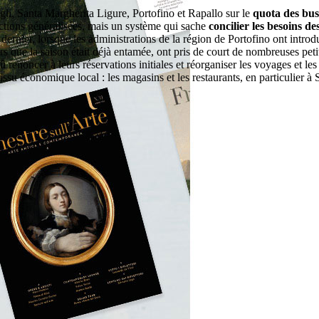
li, Santa Margherita Ligure, Portofino et Rapallo sur le
quota des bus
ictions généralisées, mais un système qui sache
concilier les besoins de
dernier, lorsque les administrations de la région de Portofino ont introd
rs que la saison était déjà entamée, ont pris de court de nombreuses pet
enoncer à leurs réservations initiales et réorganiser les voyages et les v
issu économique local : les magasins et les restaurants, en particulier à 