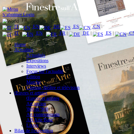
S’abonner
Login
FR
IT
EN
DE
ES
CN
IT
|
EN
|
FR
|
DE
|
ES
|
C
Home
Actualités
Actualités
Expositions
Interviews
Focus sur l'actualité
Édition
Marche
Cinéma, théâtre et télévision
Œuvres et artistes
Œuvres et artistes
Art ancien
'800 et '900
Art contemporain
AB Arte Base
Livres
Bilan de l'exposition