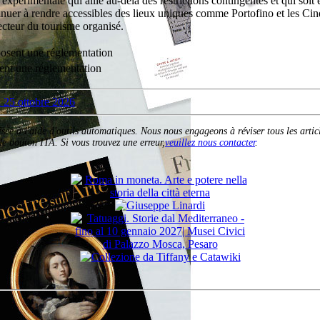
rimentale qui aille au-delà des restrictions contingentes et qui soit en 
inuer à rendre accessibles des lieux uniques comme Portofino et les Cin
 secteur du tourisme organisé.
sent une réglementation
alisée à l'aide d'outils automatiques. Nous nous engageons à réviser tous les arti
e bouton ITA. Si vous trouvez une erreur,
veuillez nous contacter
.