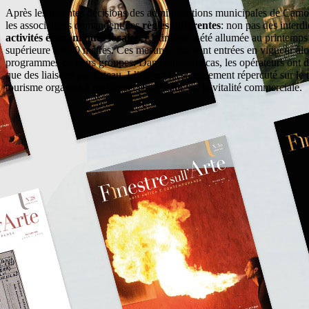
Après les récentes décisions des administrations municipales de Camog
les associations demandent des
règles différentes
: non pas des interd
activités économiques locales.
L’étincelle a été allumée au printemps 
supérieure à 9,70 mètres. Ces mesures, qui sont entrées en vigueur alo
programmes de leurs groupes. Dans plusieurs cas, les opérateurs ont dû r
que des liaisons par bateau. L’impact s’est également répercuté sur le t
tourisme organisé a un impact significatif sur la vitalité commerciale.