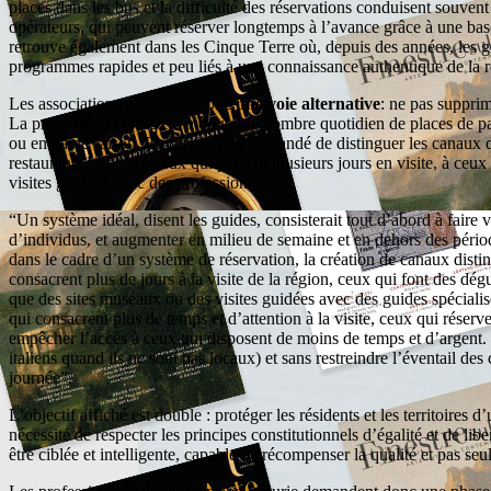
places dans les bus et la difficulté des réservations conduisent souvent 
opérateurs, qui peuvent réserver longtemps à l’avance grâce à une bas
retrouve également dans les Cinque Terre où, depuis des années, les g
programmes rapides et peu liés à une connaissance authentique de la r
Les associations proposent donc
une voie alternative
: ne pas suppri
La proposition consiste à moduler le nombre quotidien de places de par
ou en basse saison. En outre, il est demandé de distinguer les canaux de
restaurants locaux, à ceux qui passent plusieurs jours en visite, à ceux
visites guidées avec des professionnels.
“Un système idéal, disent les guides, consisterait tout d’abord à faire 
d’individus, et augmenter en milieu de semaine et en dehors des période
dans le cadre d’un système de réservation, la création de canaux distin
consacrent plus de jours à la visite de la région, ceux qui font des dégu
que des sites muséaux ou des visites guidées avec des guides spécialis
qui consacrent plus de temps et d’attention à la visite, ceux qui réser
empêcher l’accès à ceux qui disposent de moins de temps et d’argent. E
italiens quand ils ne sont pas locaux) et sans restreindre l’éventail d
journée”.
L’objectif affiché est double : protéger les résidents et les territoire
nécessité de respecter les principes constitutionnels d’égalité et de lib
être ciblée et intelligente, capable de récompenser la qualité et pas seu