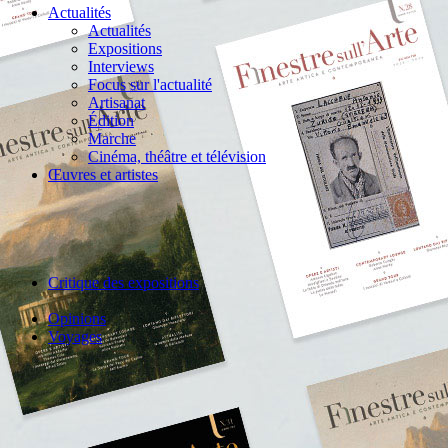
Actualités
Actualités
Expositions
Interviews
Focus sur l'actualité
Artisanat
Édition
Marche
Cinéma, théâtre et télévision
Œuvres et artistes
Critique des expositions
Opinions
Voyages