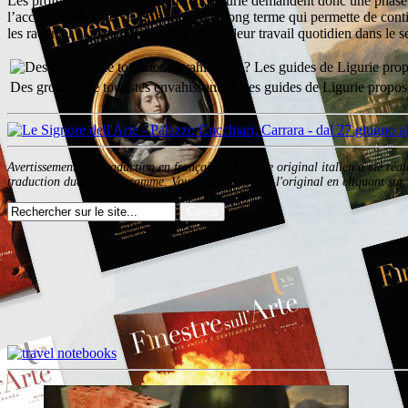
Les professionnels du tourisme en Ligurie demandent donc une phase expé
l’accessibilité. Une vision à moyen et long terme qui permette de cont
les raconter et à les faire vivre à travers leur travail quotidien dans le
Des groupes de touristes envahissants ? Les guides de Ligurie propo
Avertissement : la traduction en français de l'article original italien a été ré
traduction dues au programme. Vous pouvez trouver l'original en cliquant sur l