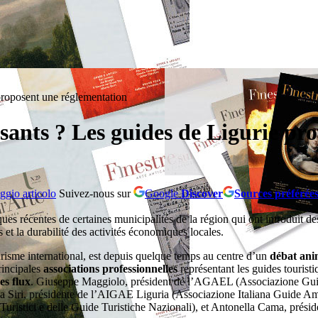
proposent une réglementation
ssants ? Les guides de Ligurie p
Suivez-nous sur
Google
Discover
Sources préférée
ques récentes de certaines municipalités de la région qui ont introduit de
 et la durabilité des activités économiques locales.
tourisme international, est depuis quelque temps au centre d’un
débat anim
rincipales
associations professionnelles
représentant les guides touristi
es flux
. Giuseppe Maggiolo, président de l’AGAEL (Associazione Guide
 Siri, présidente de l’AIGAE Liguria (Associazione Italiana Guide Amb
ristici e delle Guide Turistiche Nazionali), et Antonella Cama, présiden