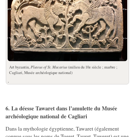
Art byzantin,
Pluteus of St. Macarius
(milieu du 10e siècle ; marbre ;
Cagliari, Musée archéologique national)
.
6. La déesse Tawaret dans l’amulette du Musée
archéologique national de Cagliari
Dans la mythologie égyptienne, Tawaret (également
connue sous les noms de Tueret, Tauret, Taweret) est une