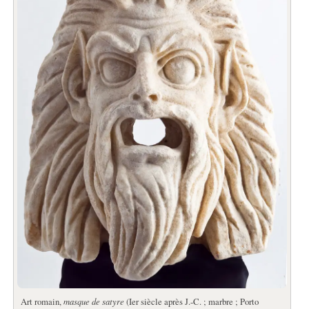
Art romain,
masque de satyre
(Ier siècle après J.-C. ; marbre ; Porto