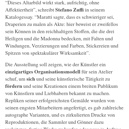
“Dieses Altarbild wirkt stark, aufrichtig, ohne
Stefano Zuffi
Affektiertheit”, schreibt
in seinem
Katalogessay. “Maratti sagte, dass es schwieriger sei,
Draperien zu malen als Akte: hier beweist er zweifellos
sein Können in den reichhaltigen Stoffen, die die drei
Heiligen und die Madonna bedecken, mit Falten und
Windungen, Verzierungen und Farben, Stickereien und
Spitzen von spektakulärer Wirksamkeit”.
Die Ausstellung soll zeigen, wie der Künstler ein
einzigartiges Organisationsmodell
für sein Atelier
sich
schuf, um
und seine künstlerische Tätigkeit zu
fördern
und seine Kreationen einem breiten Publikum
von Künstlern und Liebhabern bekannt zu machen.
Repliken seiner erfolgreichsten Gemälde wurden von
seinen engsten Mitarbeitern angefertigt, es gab zahlreiche
autographe Varianten, und es zirkulierten Drucke von
Reproduktionen, die Sammler und Gönner dazu
verleiteten, fertige Werke zu kaufen oder neue in Auftrag