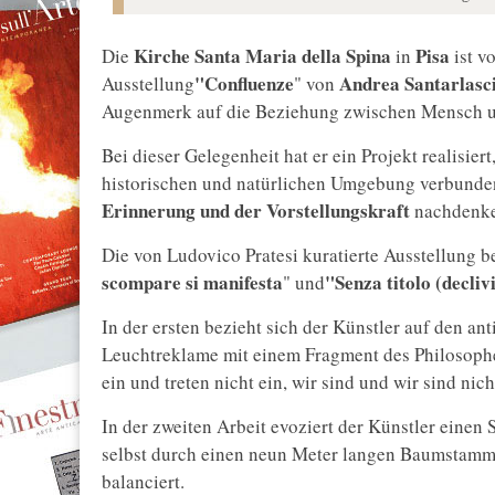
Kirche Santa Maria della Spina
Pisa
Die
in
ist v
"Confluenze
Andrea Santarlasc
Ausstellung
" von
Augenmerk auf die Beziehung zwischen Mensch u
Bei dieser Gelegenheit hat er ein Projekt realisier
historischen und natürlichen Umgebung verbunden 
Erinnerung und der Vorstellungskraft
nachdenke
Die von Ludovico Pratesi kuratierte Ausstellung be
scompare si manifesta
"Senza titolo (decliv
" und
In der ersten bezieht sich der Künstler auf den a
Leuchtreklame mit einem Fragment des Philosoph
ein und treten nicht ein, wir sind und wir sind nich
In der zweiten Arbeit evoziert der Künstler einen 
selbst durch einen neun Meter langen Baumstamm,
balanciert.