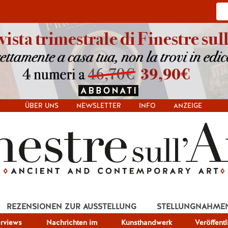
ÜBER UNS
NEWSLETTER
INFO
ANZEIGE
REZENSIONEN ZUR AUSSTELLUNG
STELLUNGNAHME
erviews
Nachrichten im
Kunsthandwerk
Veröffent