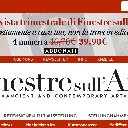
ÜBER UNS
NEWSLETTER
INFO
ANZEIGE
REZENSIONEN ZUR AUSSTELLUNG
STELLUNGNAHME
erviews
Nachrichten im
Kunsthandwerk
Veröffent