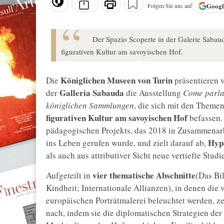
Goog
Folgen Sie uns auf
Der Spazio Scoperte in der Galerie Sabau
figurativen Kultur am savoyischen Hof.
Königlichen Museen von Turin
Die
präsentieren 
Galleria Sabauda
der
die Ausstellung
Come parla 
königlichen Sammlungen
, die sich mit den Themen
figurativen Kultur am savoyischen Hof
befassen. 
pädagogischen Projekts, das 2018 in Zusammenarbei
Hypo
ins Leben gerufen wurde, und zielt darauf ab,
als auch aus attributiver Sicht neue vertiefte Stud
vier thematische Abschnitte
Aufgeteilt in
(Das Bi
Kindheit; Internationale Allianzen), in denen die
europäischen Porträtmalerei beleuchtet werden, z
nach, indem sie die diplomatischen Strategien der 