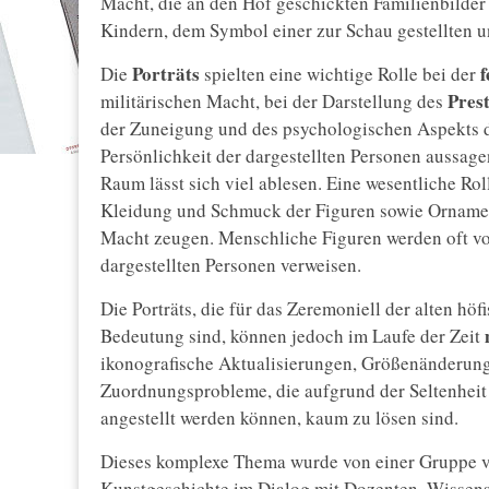
Macht, die an den Hof geschickten Familienbilder
Kindern, dem Symbol einer zur Schau gestellten un
Porträts
f
Die
spielten eine wichtige Rolle bei der
Prest
militärischen Macht, bei der Darstellung des
der Zuneigung und des psychologischen Aspekts d
Persönlichkeit der dargestellten Personen aussa
Raum lässt sich viel ablesen. Eine wesentliche Rol
Kleidung und Schmuck der Figuren sowie Ornamen
Macht zeugen. Menschliche Figuren werden oft von
dargestellten Personen verweisen.
Die Porträts, die für das Zeremoniell der alten hö
Bedeutung sind, können jedoch im Laufe der Zeit
ikonografische Aktualisierungen, Größenänderun
Zuordnungsprobleme, die aufgrund der Seltenheit
angestellt werden können, kaum zu lösen sind.
Dieses komplexe Thema wurde von einer Gruppe v
Kunstgeschichte im Dialog mit Dozenten, Wissens