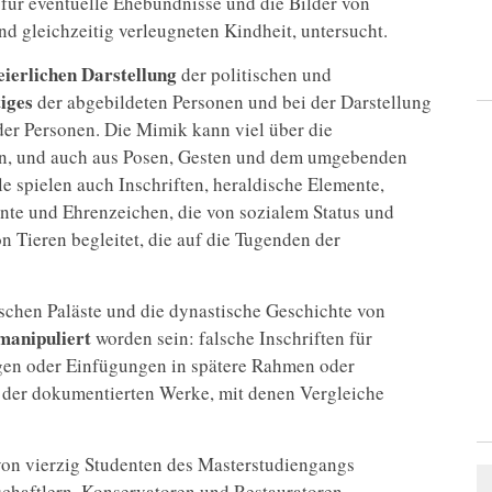
 für eventuelle Ehebündnisse und die Bilder von
d gleichzeitig verleugneten Kindheit, untersucht.
eierlichen Darstellung
der politischen und
iges
der abgebildeten Personen und bei der Darstellung
er Personen. Die Mimik kann viel über die
gen, und auch aus Posen, Gesten und dem umgebenden
le spielen auch Inschriften, heraldische Elemente,
te und Ehrenzeichen, die von sozialem Status und
 Tieren begleitet, die auf die Tugenden der
fischen Paläste und die dynastische Geschichte von
manipuliert
worden sein: falsche Inschriften für
gen oder Einfügungen in spätere Rahmen oder
 der dokumentierten Werke, mit denen Vergleiche
on vierzig Studenten des Masterstudiengangs
chaftlern, Konservatoren und Restauratoren