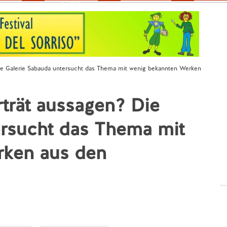
Fokus
Die Galerie Sabauda untersucht das Thema mit wenig bekannten Werken
rträt aussagen? Die
ersucht das Thema mit
rken aus den