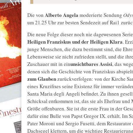
Alberto Angela
Die von
moderierte Sendung
Odys
um 21.25 Uhr zur besten Sendezeit auf Rai1 zurüc
Die neue Folge dieser noch nie dagewesenen Serie 
Heiligen Franziskus und der Heiligen Klara
. Er
junge Menschen, die dazu bestimmt sind, die Ehren
Lebensweise sie nicht zufrieden stellt, und die 
unsichtbares Assisi
Zuschauer mit in ein
, das wege
denen sich die Geschichte von Franziskus abspielt
zum Glauben
zurückverfolgen: von der Kirche San
eines Kruzifixes seine Existenz für immer verändert
Santa Maria degli Angeli befindet. Zu ihnen gesel
Schicksal entkommen ist, das sie als Ehefrau und M
Größe offenbaren. Sie ist die erste Frau in der Ges
dafür eine Bulle von Papst Gregor IX. erhält. Im 
Pater Moroni und Sergio Fusetti, dem Restaurator 
Dachsegel klettern, um die wichtige Restaurierun