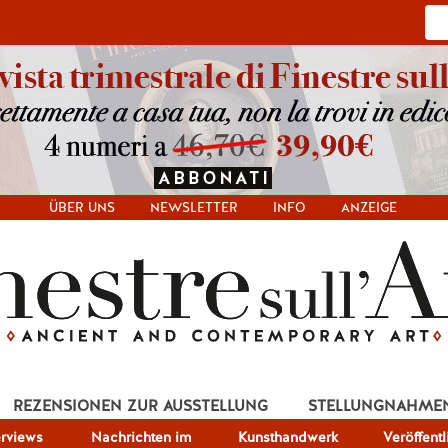
ÜBER UNS
NEWSLETTER
INFO
ANZEIGE
REZENSIONEN ZUR AUSSTELLUNG
STELLUNGNAHME
erviews
Nachrichten im
Kunsthandwerk
Veröffent