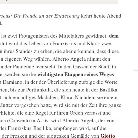
seus: Die Freude an der Entdeckung
kehrt heute Abend
k.
dem
ist zwei Protagonisten des Mittelalters gewidmet:
zählt wird das Leben von Franziskus und Klara: zwei
 ihres Standes zu erben, die aber erkennen, dass diese
ihren eigenen Weg wählen. Alberto Angela nimmt den
n der Pandemie leer steht. In den Gassen der Stadt, in
wichtigsten Etappen seines Weges
e, werden sie die
 Damiano, in der der Überlieferung zufolge die Worte
en, bis zur Portiunkula, die sich heute in der Basilika
lt sich ein adliges Mädchen, Klara. Nachdem sie einem
utter vorgesehen hatte, wird sie mit der Zeit ihre ganze
chichte, die eine Regel für ihren Orden verfasst und
Sacro Convento in Assisi wird Alberto Angela, der von
der Franziskus-Basilika, empfangen wird, auf die
Giotto
g der Fresken und der giottesken Gemälde von