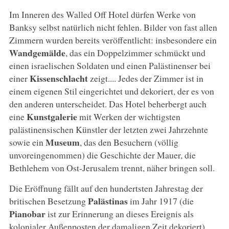
Im Inneren des Walled Off Hotel dürfen Werke von
Banksy selbst natürlich nicht fehlen. Bilder von fast allen
Zimmern wurden bereits veröffentlicht: insbesondere ein
Wandgemälde
, das ein Doppelzimmer schmückt und
einen israelischen Soldaten und einen Palästinenser bei
Kissenschlacht
einer
zeigt.... Jedes der Zimmer ist in
einem eigenen Stil eingerichtet und dekoriert, der es von
den anderen unterscheidet. Das Hotel beherbergt auch
Kunstgalerie
eine
mit Werken der wichtigsten
palästinensischen Künstler der letzten zwei Jahrzehnte
Museum
sowie ein
, das den Besuchern (völlig
unvoreingenommen) die Geschichte der Mauer, die
Bethlehem von Ost-Jerusalem trennt, näher bringen soll.
Die Eröffnung fällt auf den hundertsten Jahrestag der
Palästinas
britischen Besetzung
im Jahr 1917 (die
Pianobar
ist zur Erinnerung an dieses Ereignis als
kolonialer Außenposten der damaligen Zeit dekoriert).