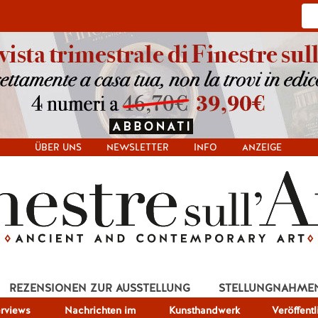
ÜBER UNS
NEWSLETTER
INFO
ANZEIGE
REZENSIONEN ZUR AUSSTELLUNG
STELLUNGNAHME
erviews
Nachrichten im
Kunsthandwerk
Veröffent