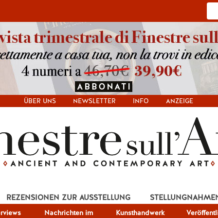
ÜBER UNS
NEWSLETTER
INFO
ANZEIGE
REZENSIONEN ZUR AUSSTELLUNG
STELLUNGNAHME
erviews
Nachrichten im
Kunsthandwerk
Veröffent