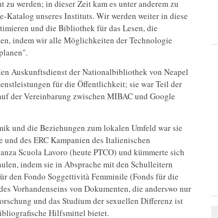
t zu werden; in dieser Zeit kam es unter anderem zu
Katalog unseres Instituts. Wir werden weiter in diese
imieren und die Bibliothek für das Lesen, die
n, indem wir alle Möglichkeiten der Technologie
planen".
t den Auskunftsdienst der Nationalbibliothek von Neapel
nstleistungen für die Öffentlichkeit; sie war Teil der
s auf der Vereinbarung zwischen MIBAC und Google
ik und die Beziehungen zum lokalen Umfeld war sie
fe und des ERC Kampanien des Italienischen
ernanza Scuola Lavoro (heute PTCO) und kümmerte sich
len, indem sie in Absprache mit den Schulleitern
für den Fondo Soggettività Femminile (Fonds für die
d des Vorhandenseins von Dokumenten, die anderswo nur
forschung und das Studium der sexuellen Differenz ist
liografische Hilfsmittel bietet.