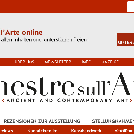
ÜBER UNS
NEWSLETTER
INFO
ANZEIGE
REZENSIONEN ZUR AUSSTELLUNG
STELLUNGNAHME
erviews
Nachrichten im
Kunsthandwerk
Veröffent