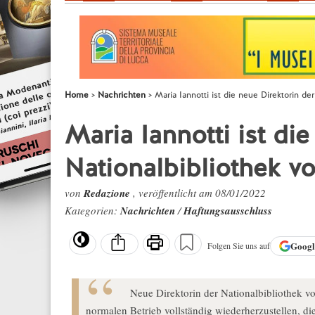
Home
Nachrichten
Maria Iannotti ist die neue Direktorin de
Maria Iannotti ist di
Nationalbibliothek v
von
Redazione
, veröffentlicht am 08/01/2022
Kategorien:
Nachrichten
/
Haftungsausschluss
Goog
Folgen Sie uns auf
Neue Direktorin der Nationalbibliothek von
normalen Betrieb vollständig wiederherzustellen, di