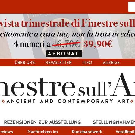
ÜBER UNS
NEWSLETTER
INFO
ANZEIGE
REZENSIONEN ZUR AUSSTELLUNG
STELLUNGNAHME
erviews
Nachrichten im
Kunsthandwerk
Veröffent