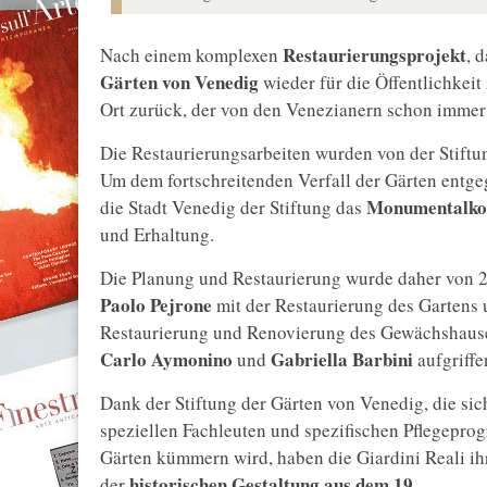
Restaurierungsprojekt
Nach einem komplexen
, 
Gärten von Venedig
wieder für die Öffentlichkei
Ort zurück, der von den Venezianern schon immer
Die Restaurierungsarbeiten wurden von der Stiftu
Um dem fortschreitenden Verfall der Gärten entg
Monumentalkom
die Stadt Venedig der Stiftung das
und Erhaltung.
Die Planung und Restaurierung wurde daher von 20
Paolo Pejrone
mit der Restaurierung des Gartens
Restaurierung und Renovierung des Gewächshauses
Carlo Aymonino
Gabriella Barbini
und
aufgriffe
Dank der Stiftung der Gärten von Venedig, die si
speziellen Fachleuten und spezifischen Pflegepr
Gärten kümmern wird, haben die Giardini Reali ih
historischen Gestaltung aus dem 19.
der