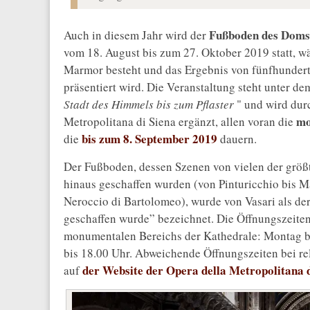
Fußboden des Doms
Auch in diesem Jahr wird der
vom 18. August bis zum 27. Oktober 2019 statt, wä
Marmor besteht und das Ergebnis von fünfhundert J
präsentiert wird. Die Veranstaltung steht unter de
Stadt des Himmels bis zum Pflaster
" und wird durc
mo
Metropolitana di Siena ergänzt, allen voran die
bis zum 8. September 2019
die
dauern.
Der Fußboden, dessen Szenen von vielen der größt
hinaus geschaffen wurden (von Pinturicchio bis 
Neroccio di Bartolomeo), wurde von Vasari als der
geschaffen wurde” bezeichnet. Die Öffnungszeiten
monumentalen Bereichs der Kathedrale: Montag bi
bis 18.00 Uhr. Abweichende Öffnungszeiten bei rel
der Website der Opera della Metropolitana d
auf