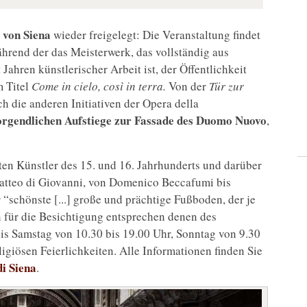
 von Siena
wieder freigelegt: Die Veranstaltung findet
hrend der das Meisterwerk, das vollständig aus
ahren künstlerischer Arbeit ist, der Öffentlichkeit
m Titel
Come in cielo, così in terra.
Von der
Tür zur
h die anderen Initiativen der Opera della
rgendlichen Aufstiege zur Fassade des Duomo Nuovo
,
en Künstler des 15. und 16. Jahrhunderts und darüber
Matteo di Giovanni, von Domenico Beccafumi bis
 “schönste [...] große und prächtige Fußboden, der je
 für die Besichtigung entsprechen denen des
s Samstag von 10.30 bis 19.00 Uhr, Sonntag von 9.30
igiösen Feierlichkeiten. Alle Informationen finden Sie
i Siena
.