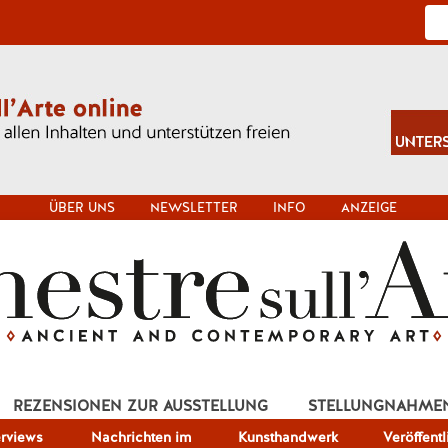
ÜBER UNS
NEWSLETTER
INFO
ANZEIGE
REZENSIONEN ZUR AUSSTELLUNG
STELLUNGNAHME
erviews
Nachrichten im
Kunsthandwerk
Veröffent