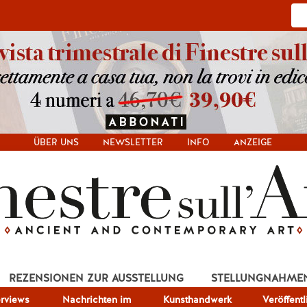
ÜBER UNS
NEWSLETTER
INFO
ANZEIGE
REZENSIONEN ZUR AUSSTELLUNG
STELLUNGNAHME
erviews
Nachrichten im
Kunsthandwerk
Veröffent