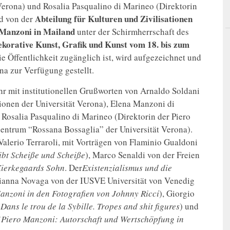
 Verona) und Rosalia Pasqualino di Marineo (Direktorin
Abteilung für Kulturen und Zivilisationen
rd von der
 Manzoni in Mailand
unter der Schirmherrschaft des
korative Kunst, Grafik und Kunst vom 18. bis zum
ie Öffentlichkeit zugänglich ist, wird aufgezeichnet und
na zur Verfügung gestellt.
 mit institutionellen Grußworten von Arnaldo Soldani
tionen der Universität Verona), Elena Manzoni di
 Rosalia Pasqualino di Marineo (Direktorin der Piero
zentrum “Rossana Bossaglia” der Universität Verona).
Valerio Terraroli, mit Vorträgen von Flaminio Gualdoni
ibt Scheiße und Scheiße
), Marco Senaldi von der Freien
Kierkegaards Sohn
. Der
Existenzialismus und die
rianna Novaga von der IUSVE Universität von Venedig
 Manzoni in den Fotografien von Johnny Ricci
), Giorgio
(Dans le trou de la Sybille. Tropes and shit figures
) und
(Piero Manzoni: Autorschaft und Wertschöpfung in