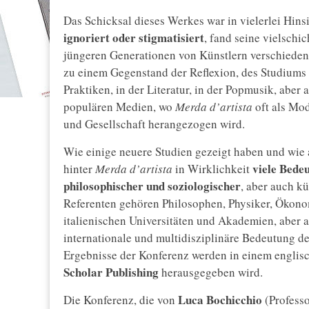
Das Schicksal dieses Werkes war in vielerlei Hin
ignoriert oder stigmatisiert
, fand seine vielschi
jüngeren Generationen von Künstlern verschieden
zu einem Gegenstand der Reflexion, des Studiums 
Praktiken, in der Literatur, in der Popmusik, abe
populären Medien, wo
Merda d’artista
oft als Mod
und Gesellschaft herangezogen wird.
Wie einige neuere Studien gezeigt haben und wie a
viele Bede
hinter
Merda d’artista
in Wirklichkeit
philosophischer und soziologischer
, aber auch k
Referenten gehören Philosophen, Physiker, Ökono
italienischen Universitäten und Akademien, aber 
internationale und multidisziplinäre Bedeutung d
Ergebnisse der Konferenz werden in einem englisc
Scholar Publishing
herausgegeben wird.
Luca Bochicchio
Die Konferenz, die von
(Professo