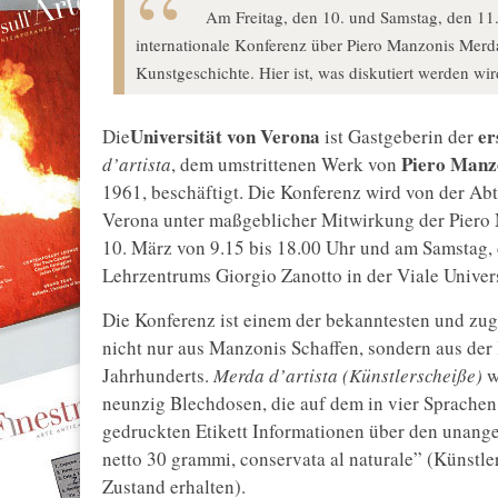
Am Freitag, den 10. und Samstag, den 11. 
internationale Konferenz über Piero Manzonis Merda d
Kunstgeschichte. Hier ist, was diskutiert werden wir
Universität von Verona
er
Die
ist Gastgeberin der
Piero Manz
d’artista
, dem umstrittenen Werk von
1961, beschäftigt. Die Konferenz wird von der Abt
Verona unter maßgeblicher Mitwirkung der Piero M
10. März von 9.15 bis 18.00 Uhr und am Samstag, 
Lehrzentrums Giorgio Zanotto in der Viale Universi
Die Konferenz ist einem der bekanntesten und zug
nicht nur aus Manzonis Schaffen, sondern aus der 
Jahrhunderts.
Merda d’artista (Künstlerscheiße)
w
neunzig Blechdosen, die auf dem in vier Sprachen 
gedruckten Etikett Informationen über den unange
netto 30 grammi, conservata al naturale” (Künstle
Zustand erhalten).