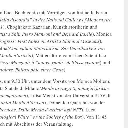
n Luca Bochicchio mit Vorträgen von Raffaella Perna
 della discordia” in der National Gallery of Modern Art
.
71
), Choghakate Kazarian, Kunsthistorikerin und
rtist’s Shit: Piero Manzoni and Bernard Bazile
), Monica
rogress: First Notes on Artist’s Shit and Museums
),
mbia
(Conceptual Materialism: Zur Unteilbarkeit von
 Merda d’artista
), Matteo Torre vom Liceo Scientifico
Piero Manzoni: il “nuovo ruolo” dell’osservatore
) und
atolare. Philosophie einer Geste
).
rz, um 9.30 Uhr, unter dem Vorsitz von Monica Molteni,
à Statale di Milano
(Merde ai raggi X, indagini fisiche
contemporanea
), Luisa Mensi von der Università IUAV di
 della Merda d’artista
), Domenico Quaranta von der
hemiche. Dalla Merda d’artista agli NFT
), Luca
logical White” or the Society of the Box
). Von 11:45
sch mit Abschluss der Veranstaltung.