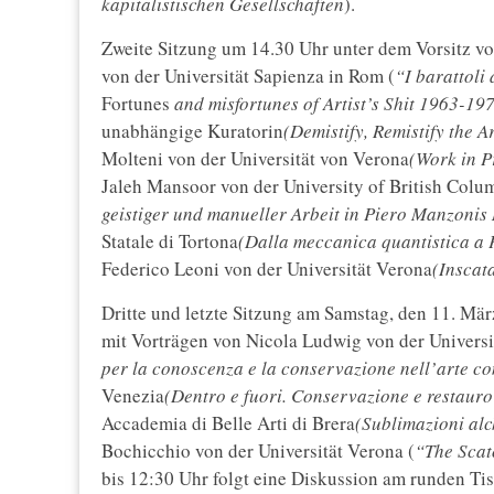
kapitalistischen Gesellschaften
).
Zweite Sitzung um 14.30 Uhr unter dem Vorsitz vo
von der Universität Sapienza in Rom (
“I barattoli
Fortunes
and misfortunes of Artist’s Shit 1963-19
unabhängige Kuratorin
(Demistify, Remistify the A
Molteni von der Universität von Verona
(Work in P
Jaleh Mansoor von der University of British Colu
geistiger und manueller Arbeit in Piero Manzonis
Statale di Tortona
(Dalla meccanica quantistica a 
Federico Leoni von der Universität Verona
(Inscat
Dritte und letzte Sitzung am Samstag, den 11. Mä
mit Vorträgen von Nicola Ludwig von der Universit
per la conoscenza e la conservazione nell’arte 
Venezia
(Dentro e fuori. Conservazione e restauro
Accademia di Belle Arti di Brera
(Sublimazioni alc
Bochicchio von der Universität Verona (
“The Scato
bis 12:30 Uhr folgt eine Diskussion am runden Ti