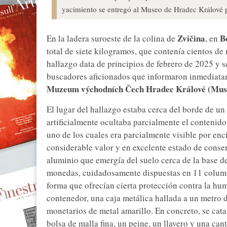
yacimiento se entregó al Museo de Hradec Králové p
Zvičina
B
En la ladera suroeste de la colina de
, en
total de siete kilogramos, que contenía cientos de
hallazgo data de principios de febrero de 2025 y s
buscadores aficionados que informaron inmediatame
Muzeum východních Čech Hradec Králové
(Mus
El lugar del hallazgo estaba cerca del borde de u
artificialmente ocultaba parcialmente el contenido.
uno de los cuales era parcialmente visible por enci
considerable valor y en excelente estado de conser
aluminio que emergía del suelo cerca de la base d
monedas, cuidadosamente dispuestas en 11 columna
forma que ofrecían cierta protección contra la hum
contenedor, una caja metálica hallada a un metro d
monetarios de metal amarillo. En concreto, se cat
bolsa de malla fina, un peine, un llavero y una ca