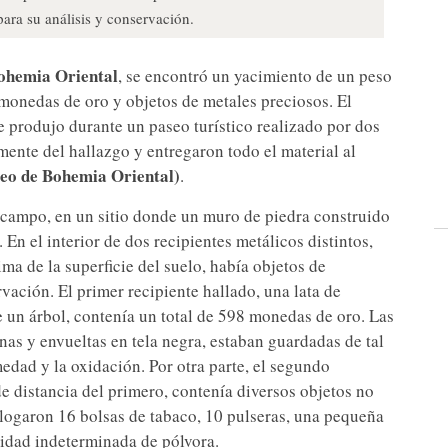
ara su análisis y conservación.
ohemia
Oriental
, se encontró un yacimiento de un peso
 monedas de oro y objetos de metales preciosos. El
e produjo durante un paseo turístico realizado por dos
nte del hallazgo y entregaron todo el material al
eo de Bohemia Oriental)
.
n campo, en un sitio donde un muro de piedra construido
 En el interior de dos recipientes metálicos distintos,
ma de la superficie del suelo, había objetos de
vación. El primer recipiente hallado, una lata de
e un árbol, contenía un total de 598 monedas de oro. Las
s y envueltas en tela negra, estaban guardadas de tal
edad y la oxidación. Por otra parte, el segundo
e distancia del primero, contenía diversos objetos no
alogaron 16 bolsas de tabaco, 10 pulseras, una pequeña
ntidad indeterminada de pólvora.