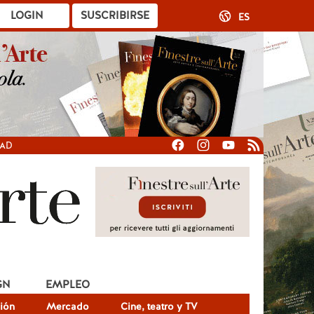
LOGIN
SUSCRIBIRSE
ES
DAD
GN
EMPLEO
ión
Mercado
Cine, teatro y TV