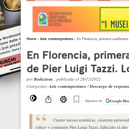
Home
Arte contemporáneo
En Florencia, primera conferenc
En Florencia, primer
de Pier Luigi Tazzi. 
por
Redazione
, publicado el 28/12/2022
Categorías:
Arte contemporáneo
/
Descargo de respons
Google
Dis
Síguenos en
Cuatro mesas temáticas, cuarenta persona
crítico y comisario Pier Luigi Tazzi, fallecido el añ