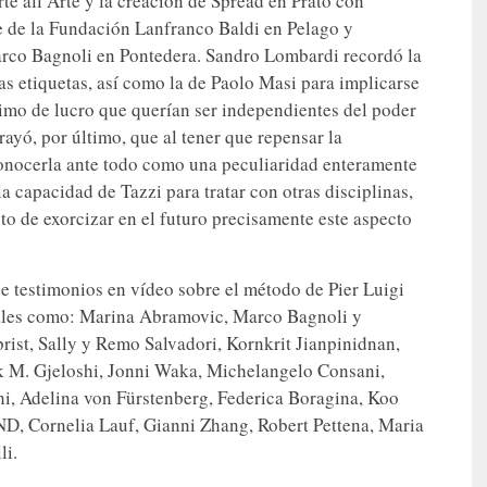
te all’Arte y la creación de Spread en Prato con
e de la Fundación Lanfranco Baldi en Pelago y
arco Bagnoli en Pontedera. Sandro Lombardi recordó la
as etiquetas, así como la de Paolo Masi para implicarse
imo de lucro que querían ser independientes del poder
ayó, por último, que al tener que repensar la
econocerla ante todo como una peculiaridad enteramente
 capacidad de Tazzi para tratar con otras disciplinas,
nto de exorcizar en el futuro precisamente este aspecto
 testimonios en vídeo sobre el método de Pier Luigi
onales como: Marina Abramovic, Marco Bagnoli y
ist, Sally y Remo Salvadori, Kornkrit Jianpinidnan,
ek M. Gjeloshi, Jonni Waka, Michelangelo Consani,
hi, Adelina von Fürstenberg, Federica Boragina, Koo
D, Cornelia Lauf, Gianni Zhang, Robert Pettena, Maria
li.