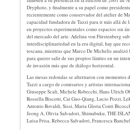
también a su presencia en la edición de 2001 de Ar
Dryphoto, y finalmente a su papel como president
recientemente como conservador del atelier de M
capacidad fundadora de Tazzi para ir más allá de l
en proyectos experimentales como espacios sin án
del mercado del arte. Adelina von Fürstenberg subr
interdisciplinariedad en la era digital, hay que r
toscana, mientras que Marco De Michelis analizó la
para querer salir de sus propios límites en un inte
de invasión más que de diálogo horizontal.
Las mesas redondas se alternaron con momentos de
Tazzi a cargo de comisarios y artistas internaci
Giuseppe Scali, Michele Robecchi, Hans Ulrich Obr
Rossella Biscotti, Cai Guo-Qiang, Lucio Pozzi, L
Antonio Rovaldi, Sissi, Maria Gloria Conti Bicocc
Jeong A, Olivia Salvadori, Shimabuku, THE ISLAN
Luisa Frisa, Rebecca Salvadori, Francesca Banchel