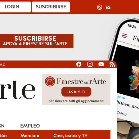
LOGIN
SUSCRIBIRSE
ES
DAD
GN
EMPLEO
ión
Mercado
Cine, teatro y TV