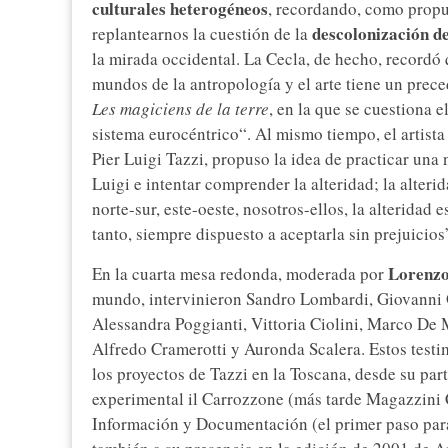
culturales heterogéneos
, recordando, como propu
descolonización d
replantearnos la cuestión de la
la mirada occidental. La Cecla, de hecho, recordó
mundos de la antropología y el arte tiene un prec
Les magiciens de la terre
, en la que se cuestiona e
sistema eurocéntrico“. Al mismo tiempo, el artista
Pier Luigi Tazzi, propuso la idea de practicar un
Luigi e intentar comprender la alteridad; la alteri
norte-sur, este-oeste, nosotros-ellos, la alteridad e
tanto, siempre dispuesto a aceptarla sin prejuicios
Lorenzo
En la cuarta mesa redonda, moderada por
mundo, intervinieron Sandro Lombardi, Giovanni O
Alessandra Poggianti, Vittoria Ciolini, Marco De M
Alfredo Cramerotti y Auronda Scalera. Estos testi
los proyectos de Tazzi en la Toscana, desde su part
experimental il Carrozzone (más tarde Magazzini C
Información y Documentación (el primer paso para 