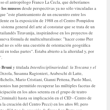
so el antropólogo Franco La Cecla, que deberíamos
e los museos
desde perspectivas ya no sólo vinculadas a
 que "este planteamiento de un encuentro entre los
edente en la exposición de 1988 en el Centro Pompidou
l sistema general del arte al constatar que se trata de un
 tailandés Tiravanija, inspirándose en los proyectos de
a nueva fórmula de multiculturalismo: ”hacer como Pier
dad no es sólo una cuestión de orientación geográfica
stá en todas partes“. Estaba abierto a la alteridad y, por
”.
 Bruni
y titulada
Interdisciplinariedad: la Toscana y el
zzola, Susanna Ragionieri, Arabeschi di Latte,
ichelis, Mario Cristiani, Gianni Pettena, Paolo Masi,
monios han permitido recuperar las múltiples facetas de
icipación en los años setenta en el grupo de teatro
riminali) hasta su implicación en el CID - Centro de
la creación del Centro Pecci) en los años 80, pero