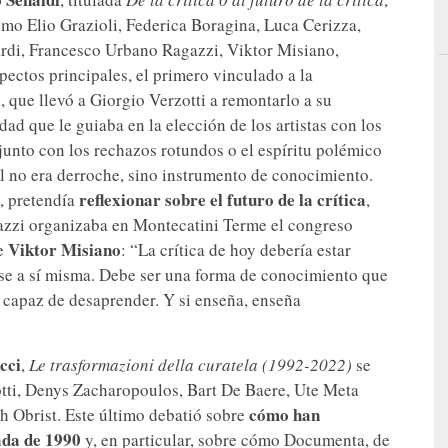
como Elio Grazioli, Federica Boragina, Luca Cerizza,
ardi, Francesco Urbano Ragazzi, Viktor Misiano,
pectos principales, el primero vinculado a la
i
, que llevó a Giorgio Verzotti a remontarlo a su
d que le guiaba en la elección de los artistas con los
unto con los rechazos rotundos o el espíritu polémico
l no era derroche, sino instrumento de conocimiento.
reflexionar sobre el futuro de la crítica
, pretendía
,
Tazzi organizaba en Montecatini Terme el congreso
Viktor Misiano
de
: “La crítica de hoy debería estar
carse a sí misma. Debe ser una forma de conocimiento que
a capaz de desaprender. Y si enseña, enseña
cci
,
Le trasformazioni della curatela (1992-2022)
se
otti, Denys Zacharopoulos, Bart De Baere, Ute Meta
cómo han
h Obrist. Este último debatió sobre
ada de 1990
y, en particular, sobre cómo Documenta, de