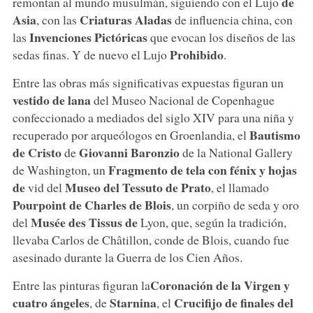
de
remontan al mundo musulmán, siguiendo con el Lujo
Asia
Criaturas Aladas
, con las
de influencia china, con
Invenciones Pictóricas
las
que evocan los diseños de las
Prohibido
sedas finas. Y de nuevo el Lujo
.
Entre las obras más significativas expuestas figuran un
vestido de lana
del Museo Nacional de Copenhague
confeccionado a mediados del siglo XIV para una niña y
Bautismo
recuperado por arqueólogos en Groenlandia, el
de Cristo
Giovanni Baronzio
de
de la National Gallery
Fragmento de tela con fénix y hojas
de Washington, un
de
Museo del Tessuto de Prato
vid del
, el llamado
Pourpoint de Charles de Blois
, un corpiño de seda y oro
Musée des Tissus de
del
Lyon, que, según la tradición,
llevaba Carlos de Châtillon, conde de Blois, cuando fue
asesinado durante la Guerra de los Cien Años.
Coronación de la Virgen y
Entre las pinturas figuran la
cuatro ángeles
Starnina
Crucifijo de finales del
, de
, el