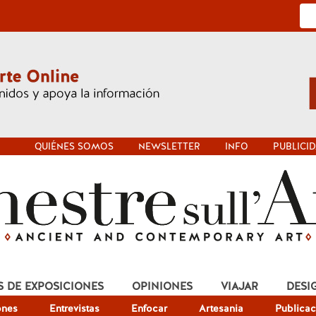
QUIÉNES SOMOS
NEWSLETTER
INFO
PUBLICI
S DE EXPOSICIONES
OPINIONES
VIAJAR
DESI
ones
Entrevistas
Enfocar
Artesania
Publicac