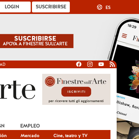
LOGIN
SUSCRIBIRSE
ES
DAD
GN
EMPLEO
ión
Mercado
Cine, teatro y TV