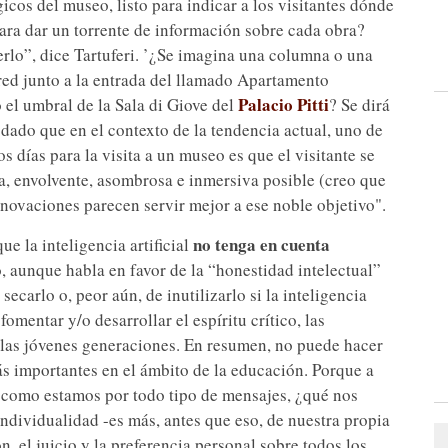
cos del museo, listo para indicar a los visitantes dónde
o para dar un torrente de información sobre cada obra?
verlo”, dice Tartuferi. ’¿Se imagina una columna o una
ared junto a la entrada del llamado Apartamento
Palacio Pitti
el umbral de la Sala di Giove del
? Se dirá
dado que en el contexto de la tendencia actual, uno de
 días para la visita a un museo es que el visitante se
ra, envolvente, asombrosa e inmersiva posible (creo que
innovaciones parecen servir mejor a ese noble objetivo".
no tenga en cuenta
ue la inteligencia artificial
o, aunque habla en favor de la “honestidad intelectual”
secarlo o, peor aún, de inutilizarlo si la inteligencia
fomentar y/o desarrollar el espíritu crítico, las
 las jóvenes generaciones. En resumen, no puede hacer
s importantes en el ámbito de la educación. Porque a
 como estamos por todo tipo de mensajes, ¿qué nos
ndividualidad -es más, antes que eso, de nuestra propia
n, el juicio y la preferencia personal sobre todos los