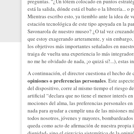
preguntas. “¿Un tótem colocado en puntos estratégi
está la salida, dónde está el baño o la librería... 
Mientras escribo esto, ya tiemblo ante la idea de 
estación tecnológica de este tipo apoyada en la p
Savonarola de nuestro museo? ¿O tal vez cruzando 
que estoy exagerando arteramente, y sin embargo, 
los objetivos más importantes señalados en nuestros
traiga de vuelta una experiencia lo más integrado
no me he olvidado de nada, ¡o quizá sí!...), estas 
A continuación, el director cuestiona el hecho de q
opiniones o preferencias personales
. Este aspect
del dispositivo, corre al mismo tiempo el riesgo de 
artificial “declara que no tiene el menor interés en 
mociones del alma, las preferencias personales en
nada para ayudar a cumplir una de las misiones má
todos nosotros, jóvenes y mayores, bombardeados
queda como acto de afirmación de nuestra propia i
dignidad- sino el ejercicio sistemático de la opinió