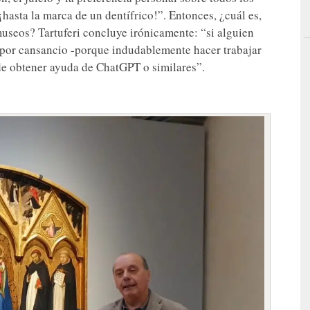
, ¡hasta la marca de un dentífrico!”. Entonces, ¿cuál es,
 museos? Tartuferi concluye irónicamente: “si alguien
por cansancio -porque indudablemente hacer trabajar
de obtener ayuda de ChatGPT o similares”.