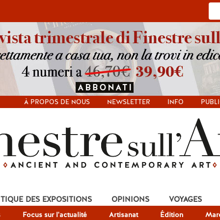
À PROPOS DE NOUS
NEWSLETTER
INFO
PUBLI
ITIQUE DES EXPOSITIONS
OPINIONS
VOYAGES
s
Focus sur l'actualité
Artisanat
Édition
Mar