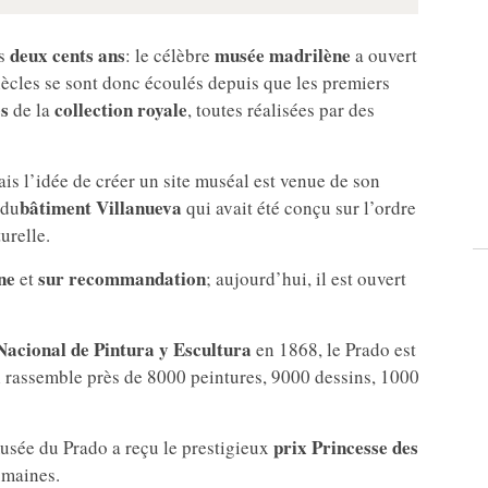
deux cents ans
musée madrilène
s
: le célèbre
a ouvert
iècles se sont donc écoulés depuis que les premiers
s
collection royale
de la
, toutes réalisées par des
s l’idée de créer un site muséal est venue de son
bâtiment Villanueva
 du
qui avait été conçu sur l’ordre
urelle.
ne
sur recommandation
et
; aujourd’hui, il est ouvert
acional de Pintura y Escultura
en 1868, le Prado est
Il rassemble près de 8000 peintures, 9000 dessins, 1000
prix Princesse des
musée du Prado a reçu le prestigieux
umaines.