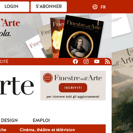
LOGIN
S’ABONNER
FR
CITÉ
DESIGN
EMPLOI
che
Cinéma, théâtre et télévision