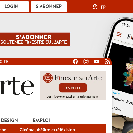
LOGIN
S’ABONNER
FR
CITÉ
DESIGN
EMPLOI
che
Cinéma, théâtre et télévision