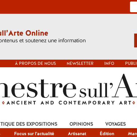
À PROPOS DE NOUS
NEWSLETTER
INFO
PUBLI
ITIQUE DES EXPOSITIONS
OPINIONS
VOYAGES
s
Focus sur l'actualité
Artisanat
Édition
Mar