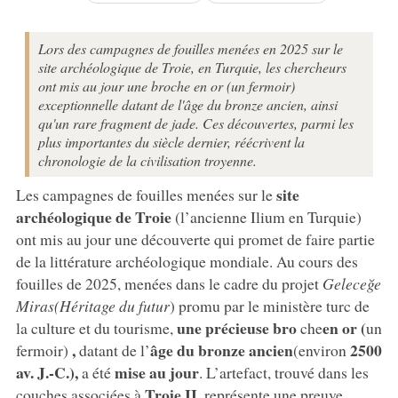
Lors des campagnes de fouilles menées en 2025 sur le
site archéologique de Troie, en Turquie, les chercheurs
ont mis au jour une broche en or (un fermoir)
exceptionnelle datant de l'âge du bronze ancien, ainsi
qu'un rare fragment de jade. Ces découvertes, parmi les
plus importantes du siècle dernier, réécrivent la
chronologie de la civilisation troyenne.
site
Les campagnes de fouilles menées sur le
archéologique de Troie
(l’ancienne Ilium en Turquie)
ont mis au jour une découverte qui promet de faire partie
de la littérature archéologique mondiale. Au cours des
fouilles de 2025, menées dans le cadre du projet
Geleceğe
Miras
(Héritage du futur
) promu par le ministère turc de
une précieuse bro
en or (
la culture et du tourisme,
che
un
,
âge du bronze ancien
2500
fermoir)
datant de l’
(environ
av. J.-C.),
mise au jour
a été
. L’artefact, trouvé dans les
Troie II
couches associées à
, représente une preuve