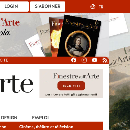
LOGIN
S’ABONNER
FR
CITÉ
DESIGN
EMPLOI
che
Cinéma, théâtre et télévision