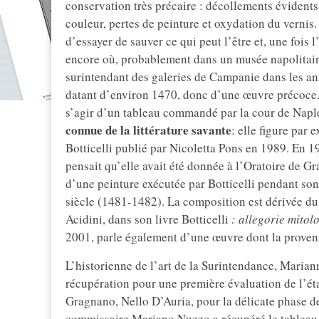
conservation très précaire : décollements évidents d
couleur, pertes de peinture et oxydation du vernis. 
d’essayer de sauver ce qui peut l’être et, une fois 
encore où, probablement dans un musée napolitain).
surintendant des galeries de Campanie dans les an
datant d’environ 1470, donc d’une œuvre précoce. S
s’agir d’un tableau commandé par la cour de Naples
connue de la littérature savante
: elle figure par
Botticelli publié par Nicoletta Pons en 1989. En 1
pensait qu’elle avait été donnée à l’Oratoire de Grag
d’une peinture exécutée par Botticelli pendant s
siècle (1481-1482). La composition est dérivée du 
Acidini, dans son livre Botticelli
: allegorie mitol
2001, parle également d’une œuvre dont la proven
L’historienne de l’art de la Surintendance, Marian
récupération pour une première évaluation de l’éta
Gragnano, Nello D’Auria, pour la délicate phase de
commissaire Mariano Nuzzo a récupéré le tableau 