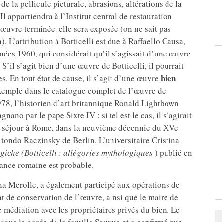
e la pellicule picturale, abrasions, altérations de la
Il appartiendra à l’Institut central de restauration
l’œuvre terminée, elle sera exposée (on ne sait pas
 L’attribution à Botticelli est due à Raffaello Causa,
nées 1960, qui considérait qu’il s’agissait d’une œuvre
’il s’agit bien d’une œuvre de Botticelli, il pourrait
bien
. En tout état de cause, il s’agit d’une œuvre
 exemple dans le catalogue complet de l’œuvre de
978, l’historien d’art britannique Ronald Lightbown
nano par le pape Sixte IV : si tel est le cas, il s’agirait
on séjour à Rome, dans la neuvième décennie du XVe
tondo Raczinsky de Berlin. L’universitaire Cristina
ogiche (Botticelli : allégories mythologiques
) publié en
ance romaine est probable.
na Merolle, a également participé aux opérations de
t de conservation de l’œuvre, ainsi que le maire de
 médiation avec les propriétaires privés du bien. Le
sous la garde de la famille Somma et a confirmé que