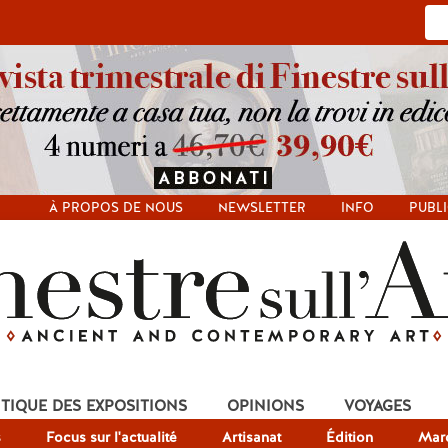
À PROPOS DE NOUS
NEWSLETTER
INFO
PUBLI
ITIQUE DES EXPOSITIONS
OPINIONS
VOYAGES
s
Focus sur l'actualité
Artisanat
Édition
Mar