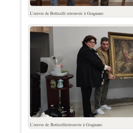
L’œuvre de Botticelli retrouvée
à Gragnano
L’œuvre de
Botticelli
retrouvée à Gragnano