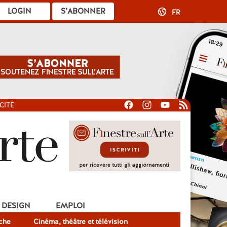
LOGIN
S’ABONNER
FR
CITÉ
DESIGN
EMPLOI
che
Cinéma, théâtre et télévision