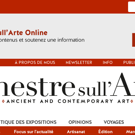
À PROPOS DE NOUS
NEWSLETTER
INFO
PUBLI
ITIQUE DES EXPOSITIONS
OPINIONS
VOYAGES
s
Focus sur l'actualité
Artisanat
Édition
Mar