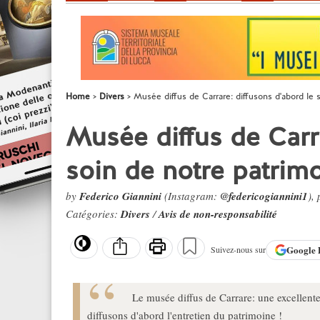
Home
Divers
Musée diffus de Carrare: diffusons d'abord le 
Musée diffus de Carra
soin de notre patrimo
by
Federico Giannini
(Instagram:
@federicogiannini1
),
Catégories:
Divers
/
Avis de non-responsabilité
Google
Suivez-nous sur
Le musée diffus de Carrare: une excellente 
diffusons d'abord l'entretien du patrimoine !