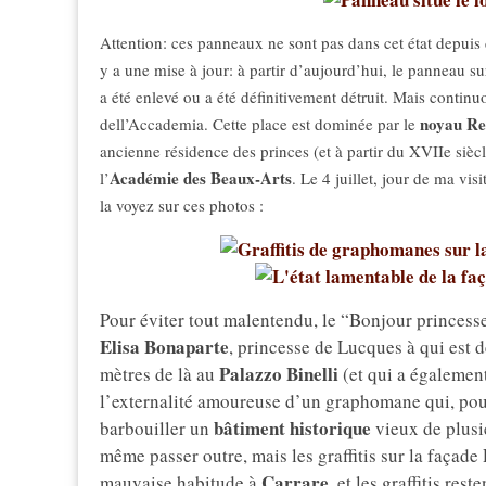
Attention: ces panneaux ne sont pas dans cet état depuis q
y a une mise à jour: à partir d’aujourd’hui, le panneau s
a été enlevé ou a été définitivement détruit. Mais continuo
noyau Re
dell’Accademia. Cette place est dominée par le
ancienne résidence des princes (et à partir du XVIIe sièc
Académie des Beaux-Arts
l’
. Le 4 juillet, jour de ma vis
la voyez sur ces photos :
Pour éviter tout malentendu, le “Bonjour princesse
Elisa Bonaparte
, princesse de Lucques à qui est d
Palazzo Binelli
mètres de là au
(et qui a égalemen
l’externalité amoureuse d’un graphomane qui, pour 
bâtiment historique
barbouiller un
vieux de plusie
même passer outre, mais les graffitis sur la façad
Carrare
mauvaise habitude à
, et les graffitis re