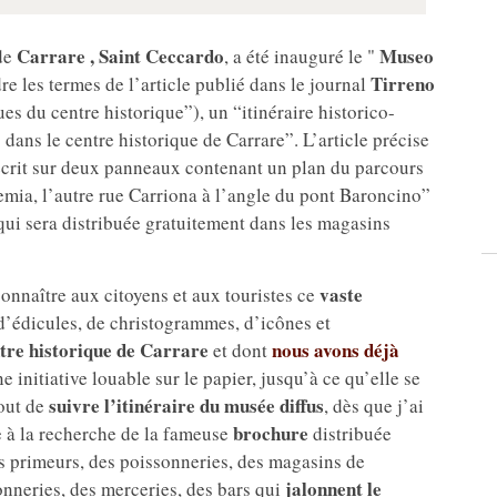
Carrare
, Saint Ceccardo
Museo
de
, a été inauguré le "
Tirreno
re les termes de l’article publié dans le journal
es du centre historique”), un “itinéraire historico-
 dans le centre historique de Carrare”. L’article précise
écrit sur deux panneaux contenant un plan du parcours
emia, l’autre rue Carriona à l’angle du pont Baroncino”
qui sera distribuée gratuitement dans les magasins
vaste
 connaître aux citoyens et aux touristes ce
 d’édicules, de christogrammes, d’icônes et
tre historique de Carrare
nous avons déjà
et dont
 initiative louable sur le papier, jusqu’à ce qu’elle se
suivre l’itinéraire du musée diffus
tout de
, dès que j’ai
brochure
re à la recherche de la fameuse
distribuée
des primeurs, des poissonneries, des magasins de
jalonnent le
onneries, des merceries, des bars qui