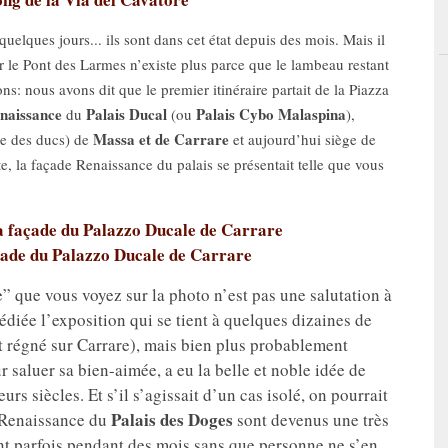
uelques jours... ils sont dans cet état depuis des mois. Mais il
ur le Pont des Larmes n’existe plus parce que le lambeau restant
ns: nous avons dit que le premier itinéraire partait de la Piazza
naissance
Palais Ducal
Palais Cybo Malaspina
du
(ou
),
Massa et de Carrare
le des ducs) de
et aujourd’hui siège de
ite, la façade Renaissance du palais se présentait telle que vous
” que vous voyez sur la photo n’est pas une salutation à
édiée l’exposition qui se tient à quelques dizaines de
t régné sur Carrare), mais bien plus probablement
saluer sa bien-aimée, a eu la belle et noble idée de
urs siècles. Et s’il s’agissait d’un cas isolé, on pourrait
Palais des Doges
e Renaissance du
sont devenus une très
stent parfois pendant des mois sans que personne ne s’en