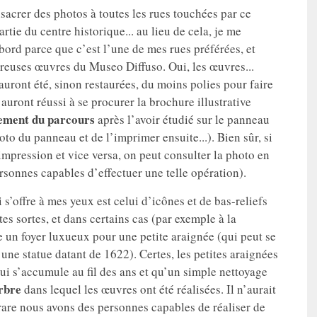
sacrer des photos à toutes les rues touchées par ce
ie du centre historique... au lieu de cela, je me
abord parce que c’est l’une de mes rues préférées, et
breuses œuvres du Museo Diffuso. Oui, les œuvres...
auront été, sinon restaurées, du moins polies pour faire
uront réussi à se procurer la brochure illustrative
tement du parcours
après l’avoir étudié sur le panneau
to du panneau et de l’imprimer ensuite...). Bien sûr, si
’impression et vice versa, on peut consulter la photo en
rsonnes capables d’effectuer une telle opération).
 s’offre à mes yeux est celui d’icônes et de bas-reliefs
utes sortes, et dans certains cas (par exemple à la
 un foyer luxueux pour une petite araignée (qui peut se
 une statue datant de 1622). Certes, les petites araignées
 qui s’accumule au fil des ans et qu’un simple nettoyage
rbre
dans lequel les œuvres ont été réalisées. Il n’aurait
rrare nous avons des personnes capables de réaliser de