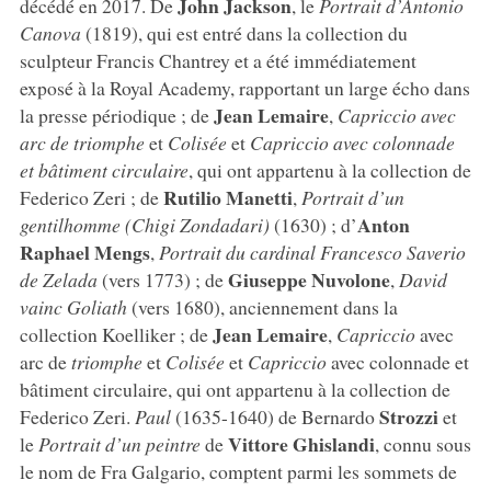
John Jackson
décédé en 2017. De
, le
Portrait d’Antonio
Canova
(1819), qui est entré dans la collection du
sculpteur Francis Chantrey et a été immédiatement
exposé à la Royal Academy, rapportant un large écho dans
Jean Lemaire
la presse périodique ; de
,
Capriccio avec
arc de triomphe
et
Colisée
et
Capriccio avec colonnade
et bâtiment circulaire
, qui ont appartenu à la collection de
Rutilio Manetti
Federico Zeri ; de
,
Portrait d’un
Anton
gentilhomme (Chigi Zondadari)
(1630) ; d’
Raphael Mengs
,
Portrait du cardinal Francesco Saverio
Giuseppe Nuvolone
de Zelada
(vers 1773) ; de
,
David
vainc Goliath
(vers 1680), anciennement dans la
Jean
Lemaire
collection Koelliker ; de
,
Capriccio
avec
arc de
triomphe
et
Colisée
et
Capriccio
avec colonnade et
bâtiment circulaire, qui ont appartenu à la collection de
Strozzi
Federico Zeri.
Paul
(1635-1640) de Bernardo
et
Vittore Ghislandi
le
Portrait d’un peintre
de
, connu sous
le nom de Fra Galgario, comptent parmi les sommets de