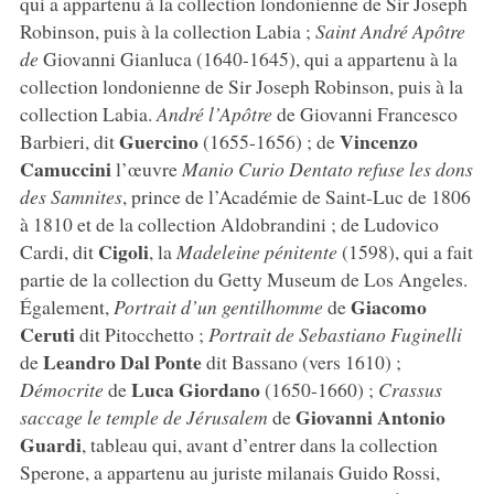
qui a appartenu à la collection londonienne de Sir Joseph
Robinson, puis à la collection Labia ;
Saint André Apôtre
de
Giovanni Gianluca (1640-1645), qui a appartenu à la
collection londonienne de Sir Joseph Robinson, puis à la
collection Labia.
André l’Apôtre
de Giovanni Francesco
Guercino
Vincenzo
Barbieri, dit
(1655-1656) ; de
Camuccini
l’œuvre
Manio Curio Dentato refuse les dons
des Samnites
, prince de l’Académie de Saint-Luc de 1806
à 1810 et de la collection Aldobrandini ; de Ludovico
Cigoli
Cardi, dit
, la
Madeleine pénitente
(1598), qui a fait
partie de la collection du Getty Museum de Los Angeles.
Giacomo
Également,
Portrait d’un gentilhomme
de
Ceruti
dit Pitocchetto ;
Portrait de Sebastiano Fuginelli
Leandro Dal Ponte
de
dit Bassano (vers 1610) ;
Luca Giordano
Démocrite
de
(1650-1660) ;
Crassus
Giovanni Antonio
saccage le temple de Jérusalem
de
Guardi
, tableau qui, avant d’entrer dans la collection
Sperone, a appartenu au juriste milanais Guido Rossi,