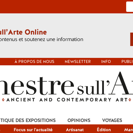
À PROPOS DE NOUS
NEWSLETTER
INFO
PUBLI
ITIQUE DES EXPOSITIONS
OPINIONS
VOYAGES
s
Focus sur l'actualité
Artisanat
Édition
Mar