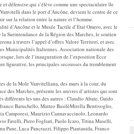
re et défensive qui s’élève comme une spectaculaire île
Vanvitelli dans le port d’Ancône, devient le centre de ce
hir sur la relation entre la nature et l’homme.
alité d’Ancône et le Musée Tactile d’Etat Omero, avec le
e la Surintendance de la Région des Marches, le soutien
ona à travers l’appel d’offres Valore Territori, et avec
es Municipalités Italiennes. Association nationale des
orsque, lors de l’inauguration de l’exposition Ecce
re figurative, les principales secousses du tremblement
tes de la Mole Vanvitelliana, des murs à la cour, du
ce des Marches, présente les œuvres d’artistes qui sont
ès différents les uns des autres : Claudio Abate, Guido
franco Baruchello, Matteo BasilèMirella Bentivoglio,
lvia Camporesi, Maurizio Cannavacciuolo, Leonardo
o Favelli, Piero Fogliati, Paolo Icaro, Titina Maselli,
a Pane, Luca Pancrazzi, Filippo Piantanida, Franco