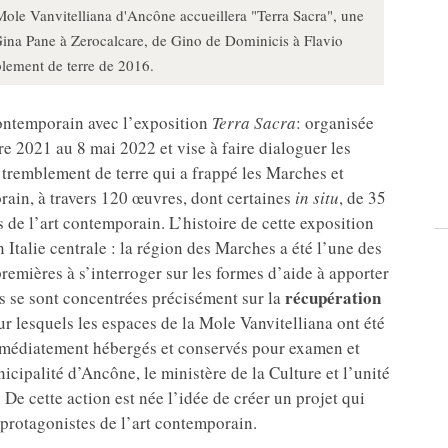
le Vanvitelliana d'Ancône accueillera "Terra Sacra", une
 Gina Pane à Zerocalcare, de Gino de Dominicis à Flavio
blement de terre de 2016.
contemporain avec l’exposition
Terra Sacra
: organisée
re 2021 au 8 mai 2022 et vise à faire dialoguer les
e tremblement de terre qui a frappé les Marches et
porain, à travers 120 œuvres, dont certaines
in situ
, de 35
de l’art contemporain. L’histoire de cette exposition
talie centrale : la région des Marches a été l’une des
premières à s’interroger sur les formes d’aide à apporter
récupération
ns se sont concentrées précisément sur la
ur lesquels les espaces de la Mole Vanvitelliana ont été
immédiatement hébergés et conservés pour examen et
icipalité d’Ancône, le ministère de la Culture et l’unité
. De cette action est née l’idée de créer un projet qui
 protagonistes de l’art contemporain.