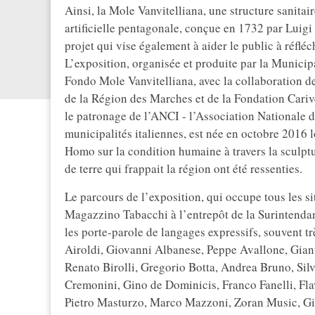
Ainsi, la Mole Vanvitelliana, une structure sanitai
artificielle pentagonale, conçue en 1732 par Luigi 
projet qui vise également à aider le public à réfléc
L’exposition, organisée et produite par la Municip
Fondo Mole Vanvitelliana, avec la collaboration d
de la Région des Marches et de la Fondation Cariver
le patronage de l’ANCI - l’Association Nationale d
municipalités italiennes, est née en octobre 2016 l
Homo sur la condition humaine à travers la sculptu
de terre qui frappait la région ont été ressenties.
Le parcours de l’exposition, qui occupe tous les si
Magazzino Tabacchi à l’entrepôt de la Surintendan
les porte-parole de langages expressifs, souvent tr
Airoldi, Giovanni Albanese, Peppe Avallone, Gian
Renato Birolli, Gregorio Botta, Andrea Bruno, Si
Cremonini, Gino de Dominicis, Franco Fanelli, Flavi
Pietro Masturzo, Marco Mazzoni, Zoran Music, Gin