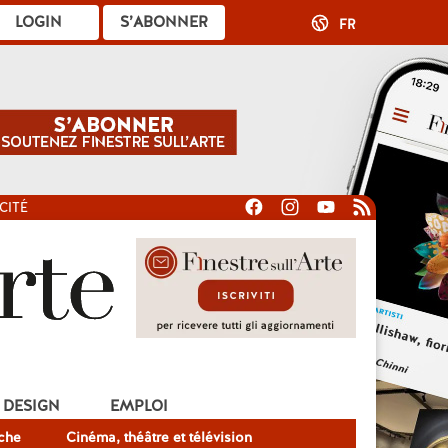
LOGIN
S’ABONNER
FR
CITÉ
DESIGN
EMPLOI
che
Cinéma, théâtre et télévision