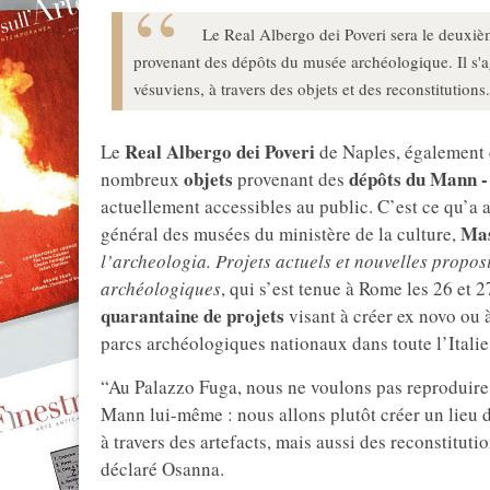
Le Real Albergo dei Poveri sera le deuxiè
provenant des dépôts du musée archéologique. Il s'agi
vésuviens, à travers des objets et des reconstitutions.
Real Albergo dei Poveri
Le
de Naples, également 
objets
dépôts du Mann -
nombreux
provenant des
actuellement accessibles au public. C’est ce qu’a
Ma
général des musées du ministère de la culture,
l’archeologia. Projets actuels et nouvelles propos
archéologiques
, qui s’est tenue à Rome les 26 et 2
quarantaine de projets
visant à créer ex novo ou
parcs archéologiques nationaux dans toute l’Italie
“Au Palazzo Fuga, nous ne voulons pas reproduire u
Mann lui-même : nous allons plutôt créer un lieu dé
à travers des artefacts, mais aussi des reconstitut
déclaré Osanna.