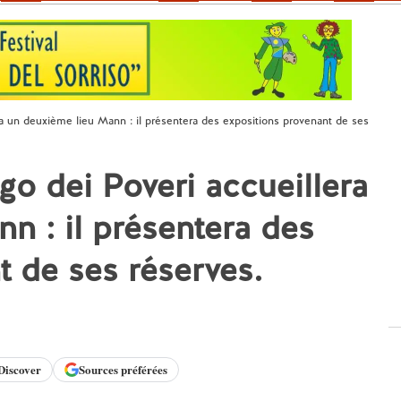
ra un deuxième lieu Mann : il présentera des expositions provenant de ses
go dei Poveri accueillera
n : il présentera des
t de ses réserves.
Discover
Sources préférées