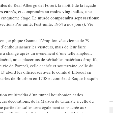
iles
du Real Albergo dei Poveri, la moitié de la façade
es
carrés
moins vingt salles
, et comprendra au
, une
musée comprendra sept sections
 cinquième étage. Le
:
ections Pré-unité, Post-unité, 1964 à nos jours), Vie
t, explique Osanna, l’éruption vésuvienne de 79
 d’enthousiasmer les visiteurs, mais de leur faire
e a changé après un événement d’une telle ampleur.
général, nous placerons de véritables matériaux éruptifs,
de vie de Pompéi, celle cachée et souterraine, celle du
 D’abord les officieuses avec le comte d’Elboeuf en
 Charles de Bourbon en 1738 et confiées à Roque Joaquín
tion multimédia d’un tunnel bourbonien et des
leurs décorations, de la Maison du Citariste à celle du
ne partie des salles sera également consacrée aux