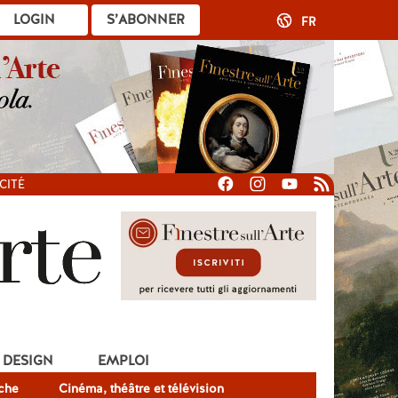
LOGIN
S’ABONNER
FR
CITÉ
DESIGN
EMPLOI
che
Cinéma, théâtre et télévision