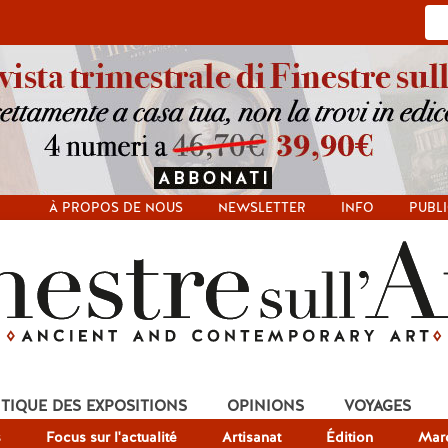
À PROPOS DE NOUS
NEWSLETTER
INFO
PUBLI
ITIQUE DES EXPOSITIONS
OPINIONS
VOYAGES
s
Focus sur l'actualité
Artisanat
Édition
Mar