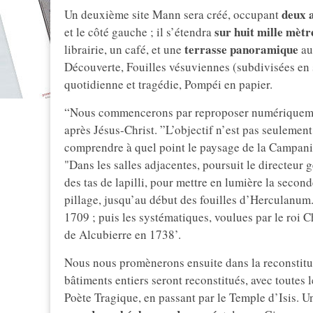
deux a
Un deuxième site Mann sera créé, occupant
sur huit mille mètr
et le côté gauche ; il s’étendra
terrasse panoramique
librairie, un café, et une
au
Découverte, Fouilles vésuviennes (subdivisées en s
quotidienne et tragédie, Pompéi en papier.
“Nous commencerons par reproposer numériquemen
après Jésus-Christ. ”L’objectif n’est pas seulement
comprendre à quel point le paysage de la Campani
"Dans les salles adjacentes, poursuit le directeur 
des tas de lapilli, pour mettre en lumière la secon
pillage, jusqu’au début des fouilles d’Herculanum.
1709 ; puis les systématiques, voulues par le roi
de Alcubierre en 1738’.
Nous nous promènerons ensuite dans la reconstitu
bâtiments entiers seront reconstitués, avec toutes 
Poète Tragique, en passant par le Temple d’Isis. U