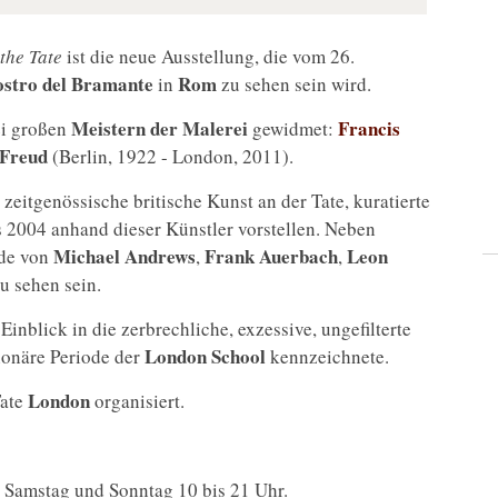
the Tate
ist die neue Ausstellung, die vom 26.
ostro del Bramante
Rom
in
zu sehen sein wird.
Meistern der Malerei
Francis
ei großen
gewidmet:
 Freud
(Berlin, 1922 - London, 2011).
zeitgenössische britische Kunst an der Tate, kuratierte
 2004 anhand dieser Künstler vorstellen. Neben
Michael Andrews
Frank Auerbach
Leon
de von
,
,
u sehen sein.
 Einblick in die zerbrechliche, exzessive, ungefilterte
London School
ionäre Periode der
kennzeichnete.
London
Tate
organisiert.
; Samstag und Sonntag 10 bis 21 Uhr.