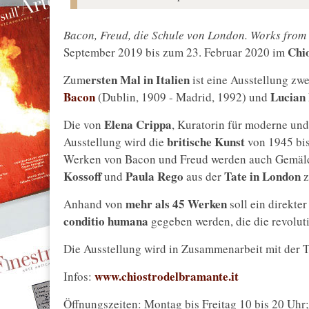
Bacon, Freud, die Schule von London. Works from 
Chi
September 2019 bis zum 23. Februar 2020 im
ersten Mal in Italien
Zum
ist eine Ausstellung zw
Bacon
Lucian
(Dublin, 1909 - Madrid, 1992) und
Elena Crippa
Die von
, Kuratorin für moderne und 
britische Kunst
Ausstellung wird die
von 1945 bis
Werken von Bacon und Freud werden auch Gemäl
Kossoff
Paula Rego
Tate in London
und
aus der
z
mehr als 45 Werken
Anhand von
soll ein direkter
conditio humana
gegeben werden, die die revolut
Die Ausstellung wird in Zusammenarbeit mit der 
www.chiostrodelbramante.it
Infos:
Öffnungszeiten: Montag bis Freitag 10 bis 20 Uhr