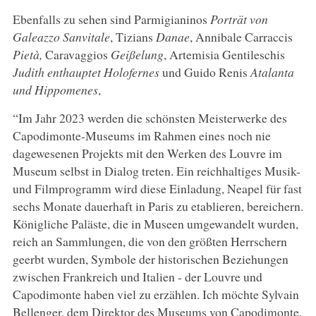
Ebenfalls zu sehen sind Parmigianinos
Porträt von
Galeazzo Sanvitale
, Tizians
Danae
, Annibale Carraccis
Pietà,
Caravaggios
Geißelung
, Artemisia Gentileschis
Judith enthauptet Holofernes
und Guido Renis
Atalanta
und Hippomenes
,
“Im Jahr 2023 werden die schönsten Meisterwerke des
Capodimonte-Museums im Rahmen eines noch nie
dagewesenen Projekts mit den Werken des Louvre im
Museum selbst in Dialog treten. Ein reichhaltiges Musik-
und Filmprogramm wird diese Einladung, Neapel für fast
sechs Monate dauerhaft in Paris zu etablieren, bereichern.
Königliche Paläste, die in Museen umgewandelt wurden,
reich an Sammlungen, die von den größten Herrschern
geerbt wurden, Symbole der historischen Beziehungen
zwischen Frankreich und Italien - der Louvre und
Capodimonte haben viel zu erzählen. Ich möchte Sylvain
Bellenger, dem Direktor des Museums von Capodimonte,