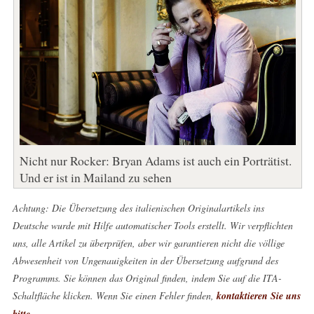
Nicht nur Rocker: Bryan Adams ist auch ein Porträtist.
Und er ist in Mailand zu sehen
Achtung: Die Übersetzung des italienischen Originalartikels ins
Deutsche wurde mit Hilfe automatischer Tools erstellt. Wir verpflichten
uns, alle Artikel zu überprüfen, aber wir garantieren nicht die völlige
Abwesenheit von Ungenauigkeiten in der Übersetzung aufgrund des
Programms. Sie können das Original finden, indem Sie auf die ITA-
Schaltfläche klicken. Wenn Sie einen Fehler finden,
kontaktieren Sie uns
bitte
.