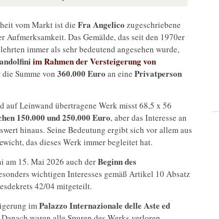
Fra Angelico
eit vom Markt ist die
zugeschriebene
er Aufmerksamkeit. Das Gemälde, das seit den 1970er
elehrten immer als sehr bedeutend angesehen wurde,
andolfini
im Rahmen der Versteigerung von
360.000 Euro
Privatperson
ür die Summe von
an eine
nd auf Leinwand übertragene Werk misst 68,5 x 56
chen 150.000 und 250.000 Euro
, aber das Interesse an
wert hinaus. Seine Bedeutung ergibt sich vor allem aus
ewicht, das dieses Werk immer begleitet hat.
Beginn des
i am 15. Mai 2026 auch der
besonders wichtigen Interesses gemäß Artikel 10 Absatz
sdekrets 42/04 mitgeteilt.
Palazzo Internazionale delle Aste ed
eigerung im
Danach waren alle Spuren des Werks verloren