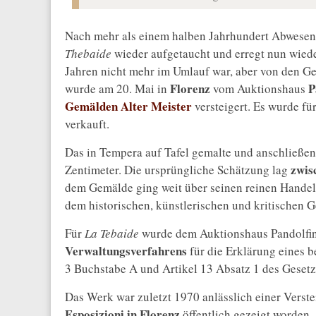
Nach mehr als einem halben Jahrhundert Abwesenh
Thebaide
wieder aufgetaucht und erregt nun wied
Jahren nicht mehr im Umlauf war, aber von den G
Florenz
P
wurde am 20. Mai in
vom Auktionshaus
Gemälden Alter Meister
versteigert. Es wurde f
verkauft.
Das in Tempera auf Tafel gemalte und anschließe
zwis
Zentimeter. Die ursprüngliche Schätzung lag
dem Gemälde ging weit über seinen reinen Handels
dem historischen, künstlerischen und kritischen G
Für
La Tebaide
wurde dem Auktionshaus Pandolfin
Verwaltungsverfahrens
für die Erklärung eines 
3 Buchstabe A und Artikel 13 Absatz 1 des Gesetze
Das Werk war zuletzt 1970 anlässlich einer Verst
Esposizioni in Florenz
.
öffentlich gezeigt worden