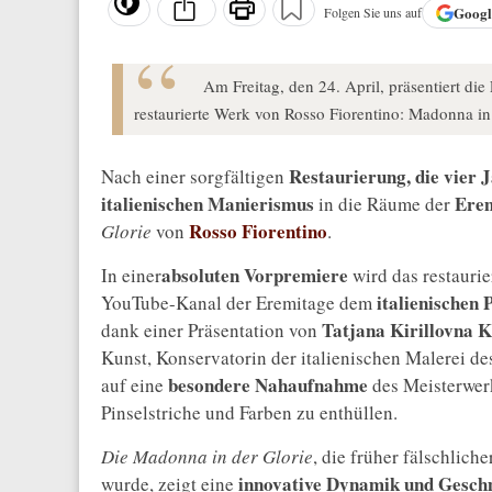
Goog
Folgen Sie uns auf
Am Freitag, den 24. April, präsentiert die
restaurierte Werk von Rosso Fiorentino: Madonna in
Restaurierung, die vier 
Nach einer sorgfältigen
italienischen Manierismus
Ere
in die Räume der
Rosso Fiorentino
Glorie
von
.
absoluten Vorpremiere
In einer
wird das restauri
italienischen
YouTube-Kanal der Eremitage dem
Tatjana Kirillovna 
dank einer Präsentation von
Kunst, Konservatorin der italienischen Malerei de
besondere Nahaufnahme
auf eine
des Meisterwer
Pinselstriche und Farben zu enthüllen.
Die Madonna in der Glorie
, die früher fälschlich
innovative Dynamik und Gesch
wurde, zeigt eine