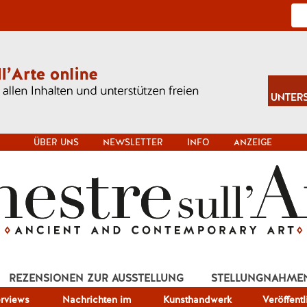
ÜBER UNS
NEWSLETTER
INFO
ANZEIGE
REZENSIONEN ZUR AUSSTELLUNG
STELLUNGNAHME
erviews
Nachrichten im
Kunsthandwerk
Veröffent