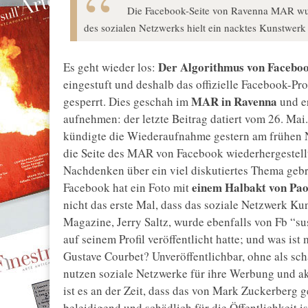
Die Facebook-Seite von Ravenna MAR wur
des sozialen Netzwerks hielt ein nacktes Kunstwerk 
Der Algorithmus von Facebo
Es geht wieder los:
eingestuft und deshalb das offizielle Facebook-P
MAR in Ravenna
gesperrt. Dies geschah im
und er
aufnehmen: der letzte Beitrag datiert vom 26. Ma
kündigte die Wiederaufnahme gestern am frühen 
die Seite des MAR von Facebook wiederhergestell
Nachdenken über ein viel diskutiertes Thema gebr
einem Halbakt von Pao
Facebook hat ein Foto mit
nicht das erste Mal, dass das soziale Netzwerk Ku
Magazine, Jerry Saltz, wurde ebenfalls von Fb “sus
auf seinem Profil veröffentlicht hatte; und was i
Gustave Courbet? Unveröffentlichbar, ohne als sc
nutzen soziale Netzwerke für ihre Werbung und akz
ist es an der Zeit, dass das von Mark Zuckerberg 
beleidigend und schädlich für die Öffentlichkeit is