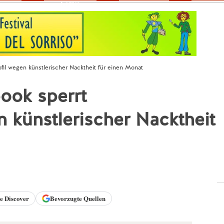
Fokus
l wegen künstlerischer Nacktheit für einen Monat
ook sperrt
 künstlerischer Nacktheit
le
Discover
Bevorzugte Quellen