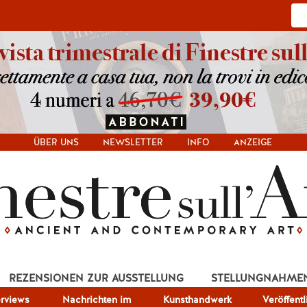
ÜBER UNS
NEWSLETTER
INFO
ANZEIGE
REZENSIONEN ZUR AUSSTELLUNG
STELLUNGNAHME
erviews
Nachrichten im
Kunsthandwerk
Veröffent