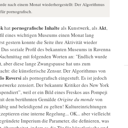
de nach einem Monat wiederhergestellt: Der Algorithmus
für pornografisch.
ok
pornografische Inhalte
Akt
hat
als Kunstwerk, als
,
rofil eines wichtigen Museums einen Monat lang
st gestern konnte die Seite ihre Aktivität wieder
i. Das soziale Profil des bekannten Museums in Ravenna
Nachmittag mit folgenden Worten an: "Endlich wurde
t, aber diese lange Zwangspause hat uns zum
acht: die künstlerische Zensur. Der Algorithmus von
lo Roversi
als pornografisch eingestuft. Es ist jedoch
nstwerke zensiert. Der bekannte Kritiker des New York
pendiert”, weil er ein Bild eines Freskos aus Pompeji
st mit dem berühmten Gemälde
Origine du monde
von
häbig und beleidigend zu gelten! Kultureinrichtungen
eptieren eine interne Regelung... OK... aber vielleicht
gegründete Imperium die Parameter, die definieren, was
t, überarbeitet, indem es die Tür für künstlerische und