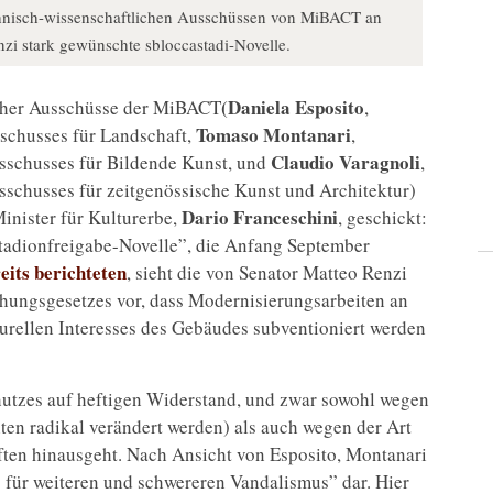
echnisch-wissenschaftlichen Ausschüssen von MiBACT an
nzi stark gewünschte sbloccastadi-Novelle.
(Daniela Esposito
icher Ausschüsse der MiBACT
,
Tomaso Montanari
schusses für Landschaft,
,
Claudio Varagnoli
usschusses für Bildende Kunst, und
,
sschusses für zeitgenössische Kunst und Architektur)
Dario Franceschini
inister für Kulturerbe,
, geschickt:
Stadionfreigabe-Novelle”, die Anfang September
reits berichteten
, sieht die von Senator Matteo Renzi
hungsgesetzes vor, dass Modernisierungsarbeiten an
urellen Interesses des Gebäudes subventioniert werden
utzes auf heftigen Widerstand, und zwar sowohl wegen
en radikal verändert werden) als auch wegen der Art
ften hinausgeht. Nach Ansicht von Esposito, Montanari
g für weiteren und schwereren Vandalismus” dar. Hier