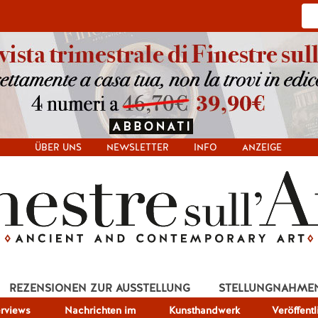
ÜBER UNS
NEWSLETTER
INFO
ANZEIGE
REZENSIONEN ZUR AUSSTELLUNG
STELLUNGNAHME
erviews
Nachrichten im
Kunsthandwerk
Veröffent