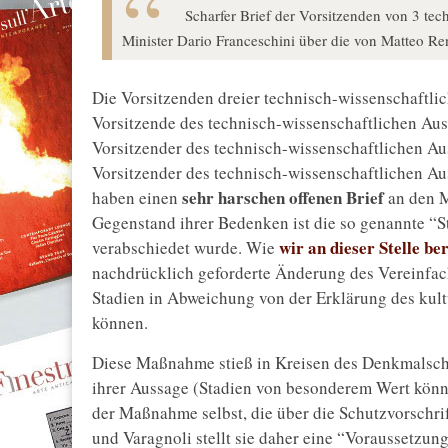
Scharfer Brief der Vorsitzenden von 3 t
Minister Dario Franceschini über die von Matteo Re
Die Vorsitzenden dreier technisch-wissenschaftl
Vorsitzende des technisch-wissenschaftlichen Aus
Vorsitzender des technisch-wissenschaftlichen A
Vorsitzender des technisch-wissenschaftlichen Au
sehr harschen offenen Brief
haben einen
an den M
Gegenstand ihrer Bedenken ist die so genannte “
wir an dieser Stelle be
verabschiedet wurde. Wie
nachdrücklich geforderte Änderung des Vereinfac
Stadien in Abweichung von der Erklärung des kult
können.
Diese Maßnahme stieß in Kreisen des Denkmalsch
ihrer Aussage (Stadien von besonderem Wert könnt
der Maßnahme selbst, die über die Schutzvorschri
und Varagnoli stellt sie daher eine “Voraussetzun