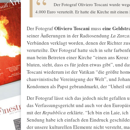
Der Fotograf Oliviero Toscani wurde wege
4.000 Euro verurteilt. Er hatte die Kirche mit ein
Oliviero Toscani
eine Geldstr
Der Fotograf
muss
seiner Äußerungen in der Radiosendung
La Zanza
Verbänden verklagt worden, denen der Richter zu
verurteilte. Der Fotograf hatte sich in sehr farbe
man beim Betreten einer Kirche “einen ans Kreuz 
bluten, sieht, dass es für jeden etwas gibt”, und 
Toscani wiederum ist der Vatikan “die größte hom
chauvinistische Vereinigung der Welt”, und Joha
Kondomen als Papst gebrandmarkt, der “Unheil sti
Der Fotograf lässt sich das jedoch nicht gefallen
das Verfassungsgericht und auch vor den Europäis
mit der
Repubblica
erklärte. “Ich bin ein Laie, ich
Sendung habe ich einfach den Eindruck geschilder
der unsere kulturellen Elemente nicht versteht, ma