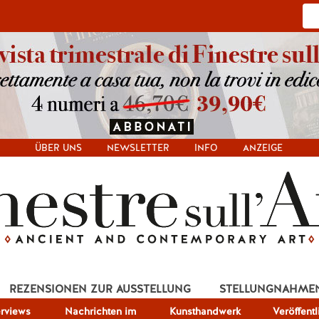
ÜBER UNS
NEWSLETTER
INFO
ANZEIGE
REZENSIONEN ZUR AUSSTELLUNG
STELLUNGNAHME
erviews
Nachrichten im
Kunsthandwerk
Veröffent