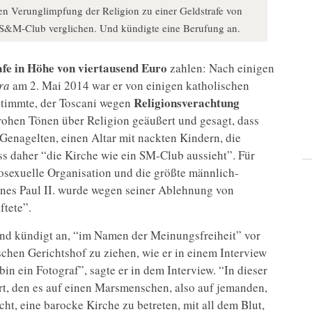
n Verunglimpfung der Religion zu einer Geldstrafe von
em S&M-Club verglichen. Und kündigte eine Berufung an.
afe in Höhe von viertausend Euro
zahlen: Nach einigen
ra
am 2. Mai 2014 war er von einigen katholischen
Religionsverachtung
stimmte, der Toscani wegen
nfrohen Tönen über Religion geäußert und gesagt, dass
Genagelten, einen Altar mit nackten Kindern, die
dass daher “die Kirche wie ein SM-Club aussieht”. Für
osexuelle Organisation und die größte männlich-
nnes Paul II. wurde wegen seiner Ablehnung von
ftete”.
 und kündigt an, “im Namen der Meinungsfreiheit” vor
chen Gerichtshof zu ziehen, wie er in einem Interview
 bin ein Fotograf”, sagte er in dem Interview. “In dieser
t, den es auf einen Marsmenschen, also auf jemanden,
cht, eine barocke Kirche zu betreten, mit all dem Blut,