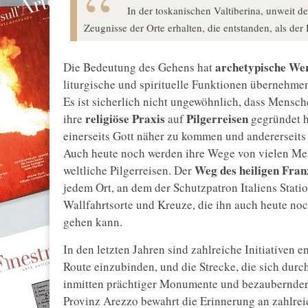
In der toskanischen Valtiberina, unweit d
Zeugnisse der Orte erhalten, die entstanden, als der 
archetypische We
Die Bedeutung des Gehens hat
liturgische und spirituelle Funktionen übernehme
Es ist sicherlich nicht ungewöhnlich, dass Mensch
religiöse Praxis
Pilgerreisen
ihre
auf
gegründet h
einerseits Gott näher zu kommen und andererseits 
Auch heute noch werden ihre Wege von vielen Mens
Weg des heiligen Fran
weltliche Pilgerreisen. Der
jedem Ort, an dem der Schutzpatron Italiens Stati
Wallfahrtsorte und Kreuze, die ihn auch heute no
gehen kann.
In den letzten Jahren sind zahlreiche Initiativen 
Route einzubinden, und die Strecke, die sich durch
inmitten prächtiger Monumente und bezaubernder
Provinz Arezzo bewahrt die Erinnerung an zahlrei