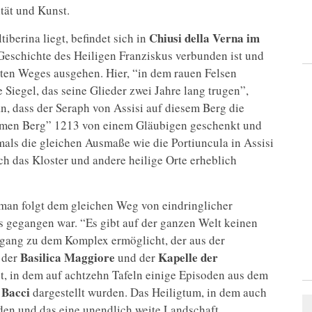
ität und Kunst.
Chiusi della Verna im
iberina liegt, befindet sich in
 Geschichte des Heiligen Franziskus verbunden ist und
ten Weges ausgehen. Hier, “in dem rauen Felsen
 Siegel, das seine Glieder zwei Jahre lang trugen”,
an, dass der Seraph von Assisi auf diesem Berg die
ommen Berg” 1213 von einem Gläubigen geschenkt und
damals die gleichen Ausmaße wie die Portiuncula in Assisi
ch das Kloster und andere heilige Orte erheblich
 man folgt dem gleichen Weg von eindringlicher
 gegangen war. “Es gibt auf der ganzen Welt keinen
ugang zu dem Komplex ermöglicht, der aus der
Basilica Maggiore
Kapelle der
, der
und der
ist, in dem auf achtzehn Tafeln einige Episoden aus dem
 Bacci
dargestellt wurden. Das Heiligtum, in dem auch
den und das eine unendlich weite Landschaft