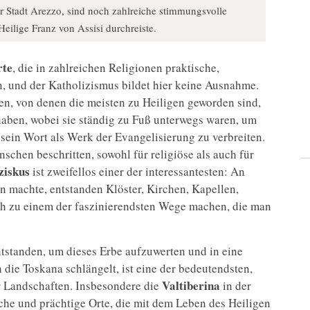
er Stadt Arezzo, sind noch zahlreiche stimmungsvolle
Heilige Franz von Assisi durchreiste.
rte
, die in zahlreichen Religionen praktische,
n, und der Katholizismus bildet hier keine Ausnahme.
en, von denen die meisten zu Heiligen geworden sind,
aben, wobei sie ständig zu Fuß unterwegs waren, um
sein Wort als Werk der Evangelisierung zu verbreiten.
chen beschritten, sowohl für religiöse als auch für
ziskus
ist zweifellos einer der interessantesten: An
on machte, entstanden Klöster, Kirchen, Kapellen,
ch zu einem der faszinierendsten Wege machen, die man
entstanden, um dieses Erbe aufzuwerten und in eine
 die Toskana schlängelt, ist eine der bedeutendsten,
Valtiberina
 Landschaften. Insbesondere die
in der
che und prächtige Orte, die mit dem Leben des Heiligen