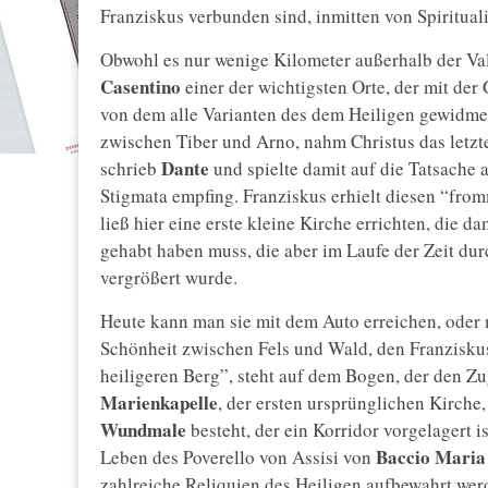
Franziskus verbunden sind, inmitten von Spiritual
Obwohl es nur wenige Kilometer außerhalb der Valt
Casentino
einer der wichtigsten Orte, der mit der
von dem alle Varianten des dem Heiligen gewidme
zwischen Tiber und Arno, nahm Christus das letzte
Dante
schrieb
und spielte damit auf die Tatsache 
Stigmata empfing. Franziskus erhielt diesen “fr
ließ hier eine erste kleine Kirche errichten, die 
gehabt haben muss, die aber im Laufe der Zeit dur
vergrößert wurde.
Heute kann man sie mit dem Auto erreichen, oder
Schönheit zwischen Fels und Wald, den Franziskus
heiligeren Berg”, steht auf dem Bogen, der den Z
Marienkapelle
, der ersten ursprünglichen Kirche
Wundmale
besteht, der ein Korridor vorgelagert 
Baccio Maria
Leben des Poverello von Assisi von
zahlreiche Reliquien des Heiligen aufbewahrt wer