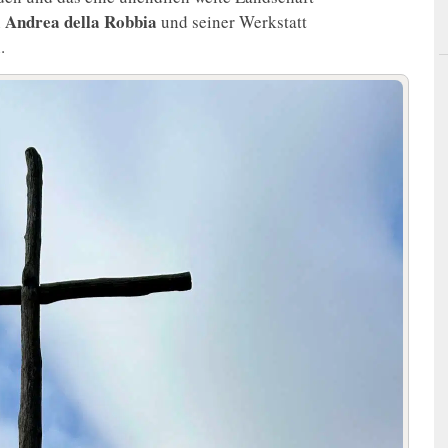
Andrea della Robbia
n
und seiner Werkstatt
.