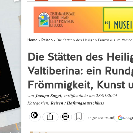
Home
Reisen
Die Stätten des Heiligen Franziskus im Valti
Die Stätten des Heil
Valtiberina: ein Run
Frömmigkeit, Kunst 
von
Jacopo Suggi
, veröffentlicht am 28/01/2024
Kategorien:
Reisen
/
Haftungsausschluss
Goog
Folgen Sie uns auf