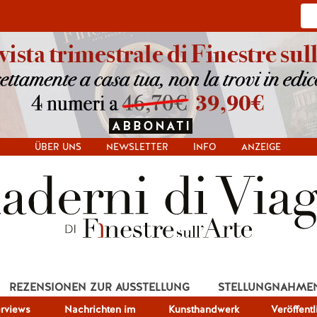
ÜBER UNS
NEWSLETTER
INFO
ANZEIGE
REZENSIONEN ZUR AUSSTELLUNG
STELLUNGNAHME
erviews
Nachrichten im
Kunsthandwerk
Veröffent