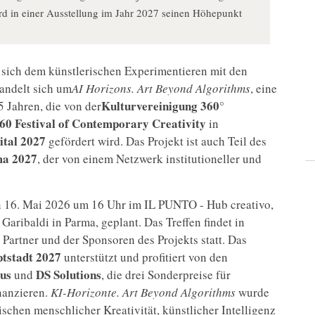
d in einer Ausstellung im Jahr 2027 seinen Höhepunkt
ie sich dem künstlerischen Experimentieren mit den
handelt sich um
AI Horizons. Art Beyond Algorithms
, eine
Kulturvereinigung 360°
5 Jahren, die von der
 Festival of Contemporary Creativity
in
tal 2027
gefördert wird. Das Projekt ist auch Teil des
ma 2027
, der von einem Netzwerk institutioneller und
 den 16. Mai 2026 um 16 Uhr im IL PUNTO - Hub creativo,
Garibaldi in Parma, geplant. Das Treffen findet in
n Partner und der Sponsoren des Projekts statt. Das
tstadt 2027
unterstützt und profitiert von den
us
DS Solutions
und
, die drei Sonderpreise für
nanzieren.
KI-Horizonte. Art Beyond Algorithms
wurde
schen menschlicher Kreativität, künstlicher Intelligenz