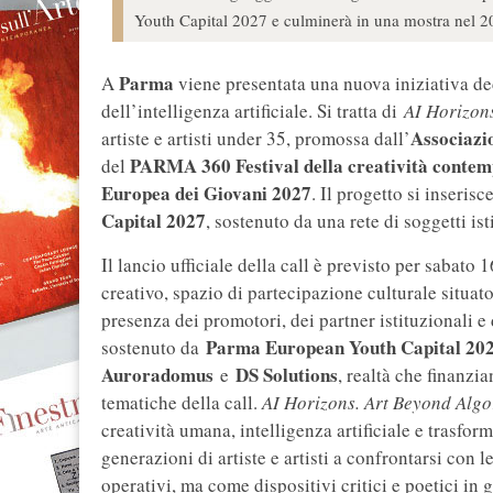
Youth Capital 2027 e culminerà in una mostra nel 2
Parma
A
viene presentata una nuova iniziativa ded
dell’intelligenza artificiale. Si tratta di
A
I Horizon
Associazi
artiste e artisti under 35, promossa dall’
PARMA 360 Festival della creatività conte
del
Europea dei Giovani 2027
. Il progetto si inseris
Capital 2027
, sostenuto da una rete di soggetti ist
Il lancio ufficiale della call è previsto per saba
creativo, spazio di partecipazione culturale situat
presenza dei promotori, dei partner istituzionali e 
Parma European Youth Capital 20
sostenuto da
Auroradomus
DS Solutions
e
, realtà che finanzia
tematiche della call.
AI Horizons. Art Beyond Alg
creatività umana, intelligenza artificiale e trasfo
generazioni di artiste e artisti a confrontarsi con
operativi, ma come dispositivi critici e poetici in 