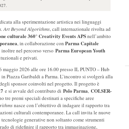
027.
icata alla sperimentazione artistica nei linguaggi
s. Art Beyond Algorithms
, call internazionale rivolta ad
one culturale 360° Creativity Events APS
nell’ambito
mporanea
Parma Capitale
, in collaborazione con
Parma European Youth
ce inoltre nel percorso verso
ituzionali e privati.
to 16 maggio 2026 alle ore 16.00 presso IL PUNTO – Hub
o in Piazza Garibaldi a Parma. L’incontro si svolgerà alla
degli sponsor coinvolti nel progetto. Il progetto è
27
Polo Parma
COLSER-
e si avvale del contributo di
,
no tre premi speciali destinati a specifiche aree
orithms
nasce con l’obiettivo di indagare il rapporto tra
rmazioni culturali contemporanee. La call invita le nuove
 le tecnologie generative non soltanto come strumenti
grado di ridefinire il rapporto tra immaginazione,