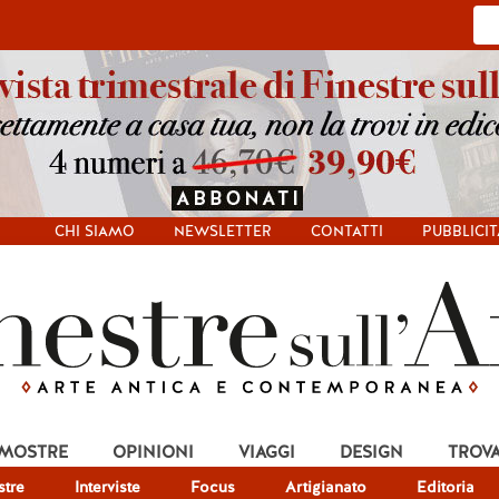
CHI SIAMO
NEWSLETTER
CONTATTI
PUBBLICIT
 MOSTRE
OPINIONI
VIAGGI
DESIGN
TROV
tre
Interviste
Focus
Artigianato
Editoria