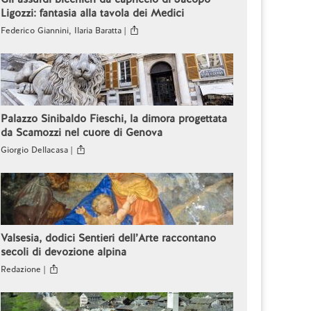
Ligozzi: fantasia alla tavola dei Medici
Federico Giannini, Ilaria Baratta |
Palazzo Sinibaldo Fieschi, la dimora progettata
da Scamozzi nel cuore di Genova
Giorgio Dellacasa |
Valsesia, dodici Sentieri dell’Arte raccontano
secoli di devozione alpina
Redazione |