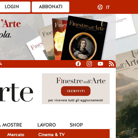
LOGIN
ABBONATI
IT
À
A MOSTRE
LAVORO
SHOP
Mercato
Cinema & TV