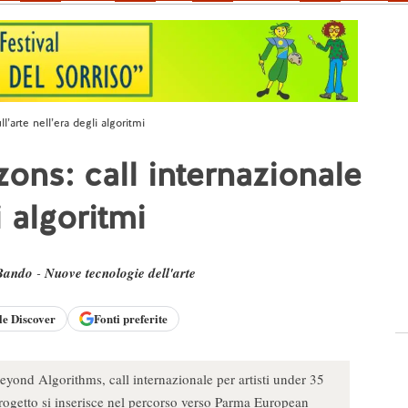
l’arte nell’era degli algoritmi
ons: call internazionale
i algoritmi
Bando
-
Nuove tecnologie dell'arte
le
Discover
Fonti preferite
ond Algorithms, call internazionale per artisti under 35
l progetto si inserisce nel percorso verso Parma European