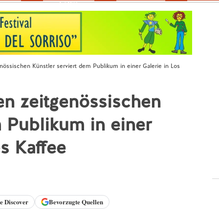
Fokus
nössischen Künstler serviert dem Publikum in einer Galerie in Los
en zeitgenössischen
m Publikum in einer
s Kaffee
le
Discover
Bevorzugte Quellen