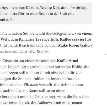
 zeitgenössischen Künstler, Terence Koh, damit beschäftigt,
t, sondern führt in einer Galerie in der Stadt eine
und dafür.
einem
halten, haben Sie vielleicht die Gelegenheit, von
 Welt
Terence Koh
Kaffee serviert
, dem Kanadier
,
zu
Make Room
t: Es handelt sich um eine von der
Gallery
formance mit dem Titel
Kohfee
.
Kaffeeritual
ie Gäste ein, an einem besonderen
eten Umgebung stattfindet, einer surrealen Höhle, die
ie anregen soll und nur durch eine Seitentür von
zeugen die Sonnenstrahlen im Inneren eine sich
nheimischen Pflanzen verweilt, die sich in einem
Besuch in diesem Raum soll so zu einer
e bereichert und den Geist anregt, wenn die Besucher
raße treten, bereit, die Außenwelt mit einer neuen