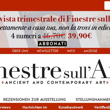
ÜBER UNS
NEWSLETTER
INFO
ANZEIGE
REZENSIONEN ZUR AUSSTELLUNG
STELLUNGNAHME
erviews
Nachrichten im
Kunsthandwerk
Veröffent